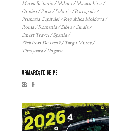
Marea Britanie
Milano
Muzica Live
Oradea
Paris
Polonia
Portugalia
Primaria Capitalei
Republica Moldova
Roma
Romania
Sibiu
Sinaia
Smart Travel
Spania
Sărbători De Iarnă
Targu Mures
Timișoara
Ungaria
URMĂREȘTE-NE PE: