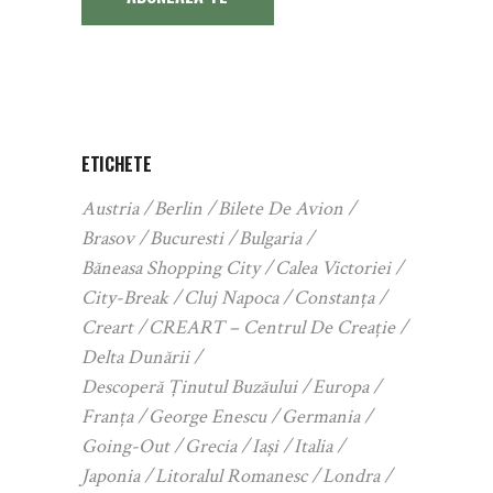
ETICHETE
Austria
Berlin
Bilete De Avion
Brasov
Bucuresti
Bulgaria
Băneasa Shopping City
Calea Victoriei
City-Break
Cluj Napoca
Constanța
Creart
CREART – Centrul De Creație
Delta Dunării
Descoperă Ținutul Buzăului
Europa
Franța
George Enescu
Germania
Going-Out
Grecia
Iași
Italia
Japonia
Litoralul Romanesc
Londra