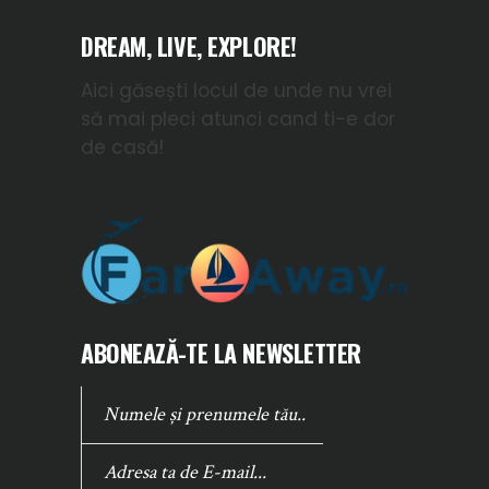
DREAM, LIVE, EXPLORE!
Aici găsești locul de unde nu vrei
să mai pleci atunci cand ti-e dor
de casă!
ABONEAZĂ-TE LA NEWSLETTER