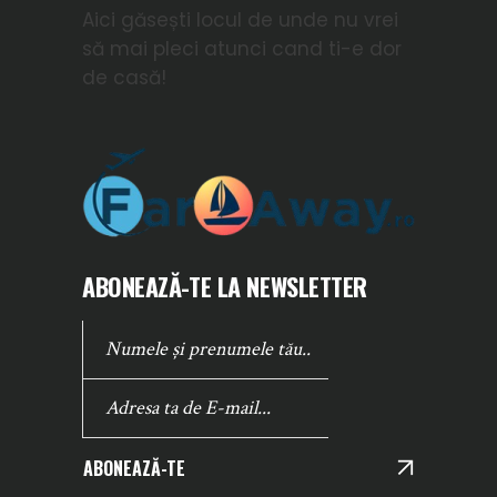
Aici găsești locul de unde nu vrei
să mai pleci atunci cand ti-e dor
de casă!
ABONEAZĂ-TE LA NEWSLETTER
ABONEAZĂ-TE