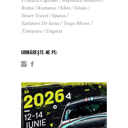
Primaria Capitalei
Republica Moldova
Roma
Romania
Sibiu
Sinaia
Smart Travel
Spania
Sărbători De Iarnă
Targu Mures
Timișoara
Ungaria
URMĂREȘTE-NE PE: