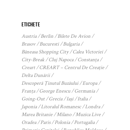
ETICHETE
Austria
Berlin
Bilete De Avion
Brasov
Bucuresti
Bulgaria
Băneasa Shopping City
Calea Victoriei
City-Break
Cluj Napoca
Constanța
Creart
CREART – Centrul De Creație
Delta Dunării
Descoperă Ținutul Buzăului
Europa
Franța
George Enescu
Germania
Going-Out
Grecia
Iași
Italia
Japonia
Litoralul Romanesc
Londra
Marea Britanie
Milano
Muzica Live
Oradea
Paris
Polonia
Portugalia