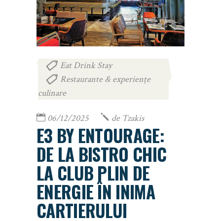
Eat Drink Stay
,
Restaurante & experiențe
culinare
06/12/2025
de
Tzakis
E3 BY ENTOURAGE:
DE LA BISTRO CHIC
LA CLUB PLIN DE
ENERGIE ÎN INIMA
CARTIERULUI