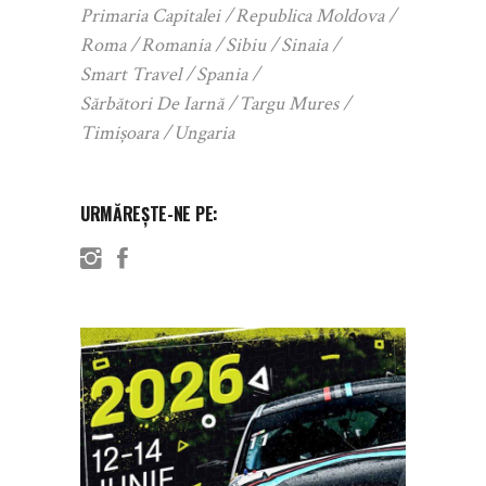
Primaria Capitalei
Republica Moldova
Roma
Romania
Sibiu
Sinaia
Smart Travel
Spania
Sărbători De Iarnă
Targu Mures
Timișoara
Ungaria
URMĂREȘTE-NE PE: