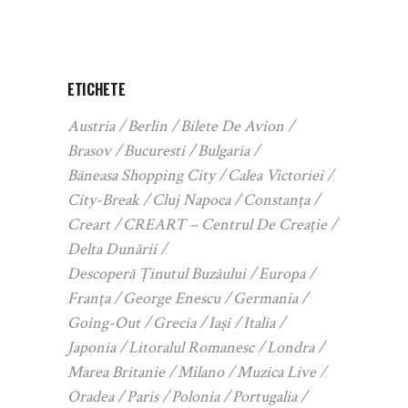
ETICHETE
Austria
Berlin
Bilete De Avion
Brasov
Bucuresti
Bulgaria
Băneasa Shopping City
Calea Victoriei
City-Break
Cluj Napoca
Constanța
Creart
CREART – Centrul De Creație
Delta Dunării
Descoperă Ținutul Buzăului
Europa
Franța
George Enescu
Germania
Going-Out
Grecia
Iași
Italia
Japonia
Litoralul Romanesc
Londra
Marea Britanie
Milano
Muzica Live
Oradea
Paris
Polonia
Portugalia