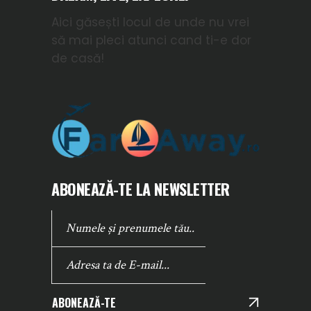
Aici găsești locul de unde nu vrei
să mai pleci atunci cand ti-e dor
de casă!
ABONEAZĂ-TE LA NEWSLETTER
ABONEAZĂ-TE