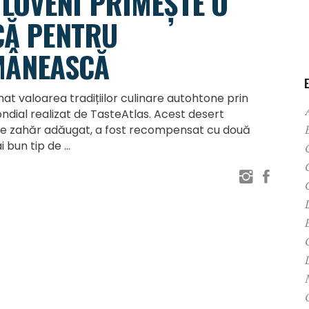
LOVENI PRIMEȘTE O
CĂ PENTRU
MÂNEASCĂ
t valoarea tradițiilor culinare autohtone prin
ndial realizat de TasteAtlas. Acest desert
de zahăr adăugat, a fost recompensat cu două
ai bun tip de
C