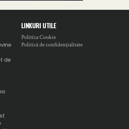
LINKURI UTILE
Politica Cookie
a
Politică de confidențialitate
evine
ot de
ma
u
st
e