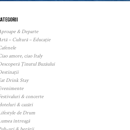
CATEGORII
Aproape & Departe
rtă – Cultură – Educație
Cafenele
iao amore, ciao Italy
Descoperă Ținutul Buzăului
estinații
Eat Drink Stay
Evenimente
estivaluri & concerte
oteluri & cazări
Lifestyle de Drum
Lumea întreagă
ub-uri & berării