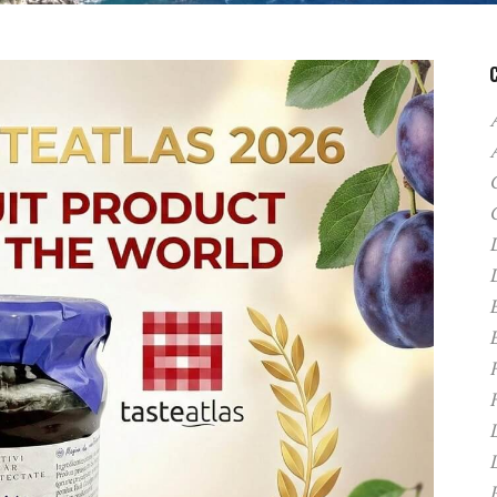
A
C
D
F
H
P