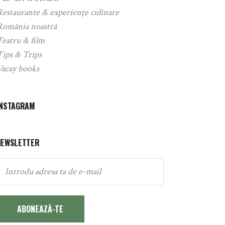
Restaurante & experiențe culinare
România noastră
Teatru & film
Tips & Trips
Vacay books
INSTAGRAM
NEWSLETTER
ABONEAZĂ-TE