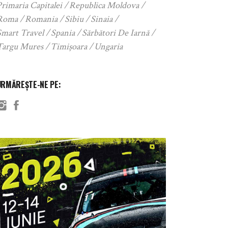
rimaria Capitalei
Republica Moldova
Roma
Romania
Sibiu
Sinaia
Smart Travel
Spania
Sărbători De Iarnă
Targu Mures
Timișoara
Ungaria
URMĂREȘTE-NE PE: