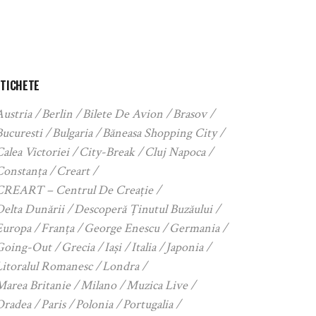
ETICHETE
Austria
Berlin
Bilete De Avion
Brasov
Bucuresti
Bulgaria
Băneasa Shopping City
alea Victoriei
City-Break
Cluj Napoca
Constanța
Creart
CREART – Centrul De Creație
Delta Dunării
Descoperă Ținutul Buzăului
Europa
Franța
George Enescu
Germania
Going-Out
Grecia
Iași
Italia
Japonia
Litoralul Romanesc
Londra
Marea Britanie
Milano
Muzica Live
Oradea
Paris
Polonia
Portugalia