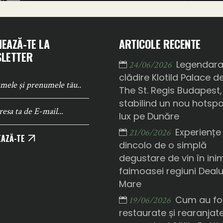
EAZĂ-TE LA
ARTICOLE RECENTE
LETTER
Legendar
24/06/2026
clădire Klotild Palace d
The St. Regis Budapest,
stabilind un nou hotsp
lux pe Dunăre
Experiențe
21/06/2026
AZĂ-TE
dincolo de o simplă
degustare de vin în ini
faimoasei regiuni Deal
Mare
Cum au fo
19/06/2026
restaurate și rearanjat