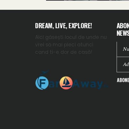
DREAM, LIVE, EXPLORE!
ABON
NEWS
Aici găsești locul de unde nu
vrei să mai pleci atunci
cand ti-e dor de casă!
ABONE