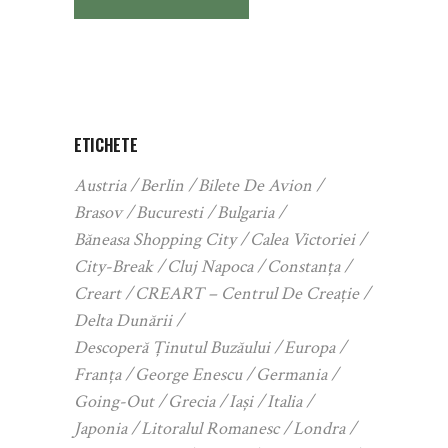
ETICHETE
Austria
Berlin
Bilete De Avion
Brasov
Bucuresti
Bulgaria
Băneasa Shopping City
Calea Victoriei
City-Break
Cluj Napoca
Constanța
Creart
CREART – Centrul De Creație
Delta Dunării
Descoperă Ținutul Buzăului
Europa
Franța
George Enescu
Germania
Going-Out
Grecia
Iași
Italia
Japonia
Litoralul Romanesc
Londra