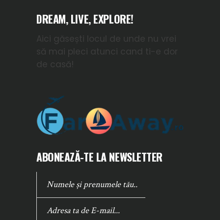
DREAM, LIVE, EXPLORE!
Aici găsești locul de unde nu vrei
să mai pleci atunci cand ti-e dor
de casă!
ABONEAZĂ-TE LA NEWSLETTER