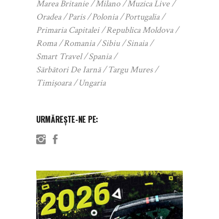
Marea Britanie
Milano
Muzica Live
Oradea
Paris
Polonia
Portugalia
Primaria Capitalei
Republica Moldova
Roma
Romania
Sibiu
Sinaia
Smart Travel
Spania
Sărbători De Iarnă
Targu Mures
Timișoara
Ungaria
URMĂREȘTE-NE PE: