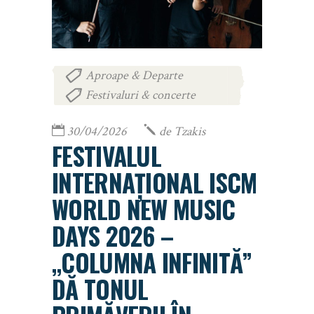
Aproape & Departe
,
Festivaluri & concerte
30/04/2026
de
Tzakis
FESTIVALUL
INTERNAȚIONAL ISCM
WORLD NEW MUSIC
DAYS 2026 –
„COLUMNA INFINITĂ”
DĂ TONUL