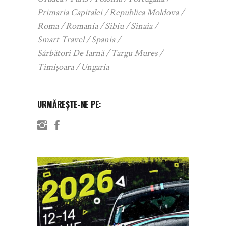
Primaria Capitalei
Republica Moldova
Roma
Romania
Sibiu
Sinaia
Smart Travel
Spania
Sărbători De Iarnă
Targu Mures
Timișoara
Ungaria
URMĂREȘTE-NE PE: