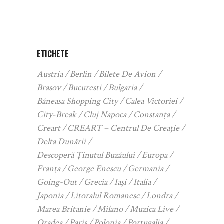
ETICHETE
Austria
Berlin
Bilete De Avion
Brasov
Bucuresti
Bulgaria
Băneasa Shopping City
Calea Victoriei
City-Break
Cluj Napoca
Constanța
Creart
CREART – Centrul De Creație
Delta Dunării
Descoperă Ținutul Buzăului
Europa
Franța
George Enescu
Germania
Going-Out
Grecia
Iași
Italia
Japonia
Litoralul Romanesc
Londra
Marea Britanie
Milano
Muzica Live
Oradea
Paris
Polonia
Portugalia