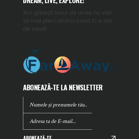
DREAM, LIVE, EXPLORE!
Aici găsești locul de unde nu vrei
să mai pleci atunci cand ti-e dor
de casă!
ABONEAZĂ-TE LA NEWSLETTER
ABONEAZĂ-TE