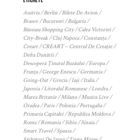
Austria
Berlin
Bilete De Avion
Brasov
Bucuresti
Bulgaria
Băneasa Shopping City
Calea Victoriei
City-Break
Cluj Napoca
Constanța
Creart
CREART – Centrul De Creație
Delta Dunării
Descoperă Ținutul Buzăului
Europa
Franța
George Enescu
Germania
Going-Out
Grecia
Iași
Italia
Japonia
Litoralul Romanesc
Londra
Marea Britanie
Milano
Muzica Live
Oradea
Paris
Polonia
Portugalia
Primaria Capitalei
Republica Moldova
Roma
Romania
Sibiu
Sinaia
Smart Travel
Spania
Sărbători De Iarnă
Targu Mures