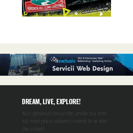
DREAM, LIVE, EXPLORE!
Aici găsești locul de unde nu vrei
să mai pleci atunci cand ti-e dor
de casă!