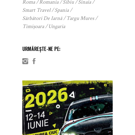
Roma
Romania
Sibiu
Sinaia
Smart Travel
Spania
Sărbători De Iarnă
Targu Mures
Timișoara
Ungaria
URMĂREȘTE-NE PE: