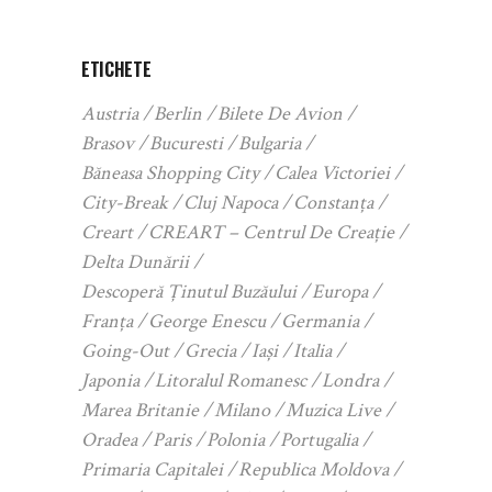
ETICHETE
Austria
Berlin
Bilete De Avion
Brasov
Bucuresti
Bulgaria
Băneasa Shopping City
Calea Victoriei
City-Break
Cluj Napoca
Constanța
Creart
CREART – Centrul De Creație
Delta Dunării
Descoperă Ținutul Buzăului
Europa
Franța
George Enescu
Germania
Going-Out
Grecia
Iași
Italia
Japonia
Litoralul Romanesc
Londra
Marea Britanie
Milano
Muzica Live
Oradea
Paris
Polonia
Portugalia
Primaria Capitalei
Republica Moldova