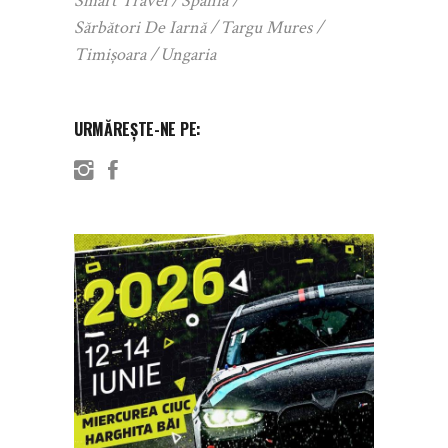
Smart Travel
Spania
Sărbători De Iarnă
Targu Mures
Timișoara
Ungaria
URMĂREȘTE-NE PE: