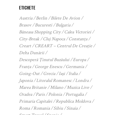
ETICHETE
Austria
Berlin
Bilete De Avion
Brasov
Bucuresti
Bulgaria
Băneasa Shopping City
Calea Victoriei
City-Break
Cluj Napoca
Constanța
Creart
CREART – Centrul De Creație
Delta Dunării
Descoperă Ținutul Buzăului
Europa
Franța
George Enescu
Germania
Going-Out
Grecia
Iași
Italia
Japonia
Litoralul Romanesc
Londra
Marea Britanie
Milano
Muzica Live
Oradea
Paris
Polonia
Portugalia
Primaria Capitalei
Republica Moldova
Roma
Romania
Sibiu
Sinaia