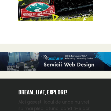
DREAM, LIVE, EXPLORE!
Aici găsești locul de unde nu vrei
să mai pleci atunci cand ti-e dor