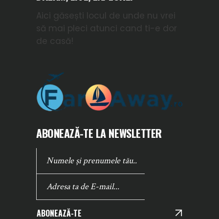
Aici găsești locul de unde nu vrei
să mai pleci atunci cand ti-e dor
de casă!
ABONEAZĂ-TE LA NEWSLETTER
ABONEAZĂ-TE