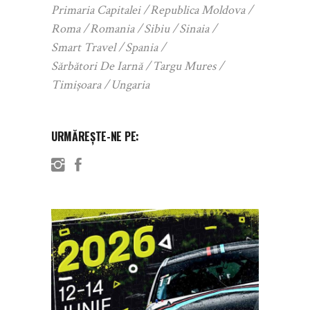
Primaria Capitalei
Republica Moldova
Roma
Romania
Sibiu
Sinaia
Smart Travel
Spania
Sărbători De Iarnă
Targu Mures
Timișoara
Ungaria
URMĂREȘTE-NE PE: