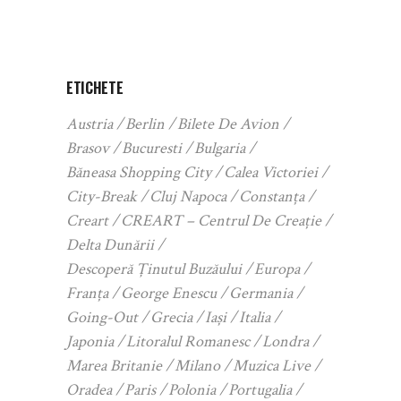
ETICHETE
Austria
Berlin
Bilete De Avion
Brasov
Bucuresti
Bulgaria
Băneasa Shopping City
Calea Victoriei
City-Break
Cluj Napoca
Constanța
Creart
CREART – Centrul De Creație
Delta Dunării
Descoperă Ținutul Buzăului
Europa
Franța
George Enescu
Germania
Going-Out
Grecia
Iași
Italia
Japonia
Litoralul Romanesc
Londra
Marea Britanie
Milano
Muzica Live
Oradea
Paris
Polonia
Portugalia