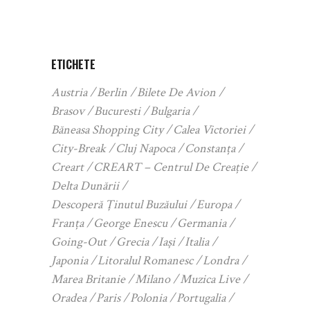
ETICHETE
Austria
Berlin
Bilete De Avion
Brasov
Bucuresti
Bulgaria
Băneasa Shopping City
Calea Victoriei
City-Break
Cluj Napoca
Constanța
Creart
CREART – Centrul De Creație
Delta Dunării
Descoperă Ținutul Buzăului
Europa
Franța
George Enescu
Germania
Going-Out
Grecia
Iași
Italia
Japonia
Litoralul Romanesc
Londra
Marea Britanie
Milano
Muzica Live
Oradea
Paris
Polonia
Portugalia