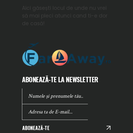
Aici găsești locul de unde nu vrei
să mai pleci atunci cand ti-e dor
de casă!
ABONEAZĂ-TE LA NEWSLETTER
ABONEAZĂ-TE