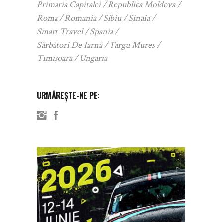
Primaria Capitalei
Republica Moldova
Roma
Romania
Sibiu
Sinaia
Smart Travel
Spania
Sărbători De Iarnă
Targu Mures
Timișoara
Ungaria
URMĂREȘTE-NE PE: