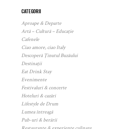
CATEGORII
Aproape & Departe
Artă – Cultură – Educație
Cafenele
Ciao amore, ciao Italy
Descoperă Ținutul Buzăului
Destinații
Eat Drink Stay
Evenimente
Festivaluri & concerte
Hoteluri & cazări
Lifestyle de Drum
Lumea întreagă
Pub-uri & berării
Restaurante & experiențe culinare