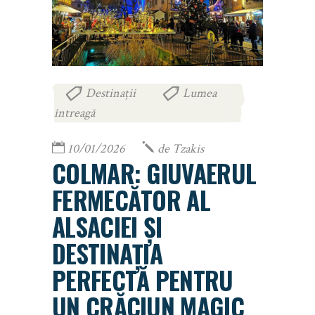
Destinații
Lumea
,
întreagă
10/01/2026
de
Tzakis
COLMAR: GIUVAERUL
FERMECĂTOR AL
ALSACIEI ȘI
DESTINAȚIA
PERFECTĂ PENTRU
UN CRĂCIUN MAGIC