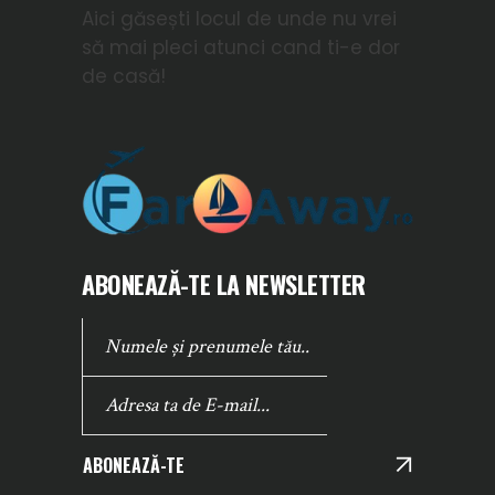
Aici găsești locul de unde nu vrei
să mai pleci atunci cand ti-e dor
de casă!
ABONEAZĂ-TE LA NEWSLETTER
ABONEAZĂ-TE