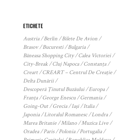
ETICHETE
Austria
Berlin
Bilete De Avion
Brasov
Bucuresti
Bulgaria
Băneasa Shopping City
Calea Victoriei
City-Break
Cluj Napoca
Constanța
Creart
CREART – Centrul De Creație
Delta Dunării
Descoperă Ținutul Buzăului
Europa
Franța
George Enescu
Germania
Going-Out
Grecia
Iași
Italia
Japonia
Litoralul Romanesc
Londra
Marea Britanie
Milano
Muzica Live
Oradea
Paris
Polonia
Portugalia
Primaria Capitalei
Republica Moldova