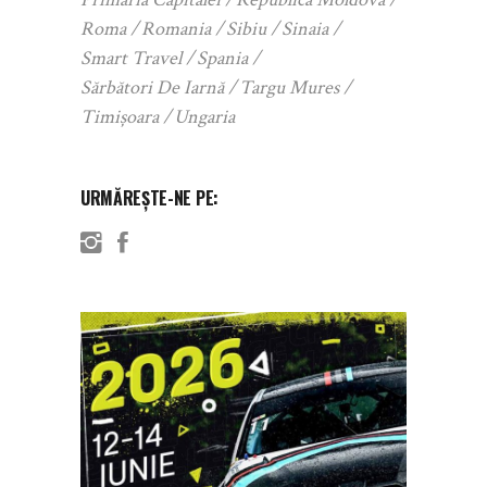
Roma
Romania
Sibiu
Sinaia
Smart Travel
Spania
Sărbători De Iarnă
Targu Mures
Timișoara
Ungaria
URMĂREȘTE-NE PE: