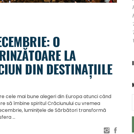
ECEMBRIE: O
RINZĂTOARE LA
IUN DIN DESTINAȚIILE
re cele mai bune alegeri din Europa atunci când
care să îmbine spiritul Crăciunului cu vremea
decembrie, luminițele de Sărbători transformă
osfera