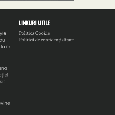
LINKURI UTILE
Politica Cookie
yle
Politică de confidențialitate
sau
da în
ena
ției
sit
a
evine