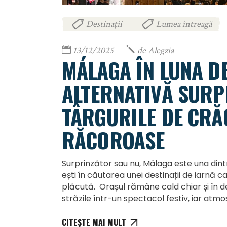
Destinații
Lumea întreagă
,
13/12/2025
de
Alegzia
MÁLAGA ÎN LUNA D
ALTERNATIVĂ SURP
TÂRGURILE DE CRĂC
RĂCOROASE
Surprinzător sau nu, Málaga este una dint
ești în căutarea unei destinații de iarnă 
plăcută. Orașul rămâne cald chiar și în 
străzile într-un spectacol festiv, iar atm
CITEȘTE MAI MULT