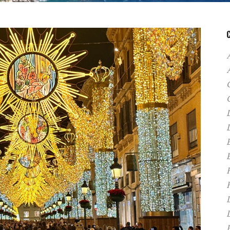
A
C
D
F
H
P