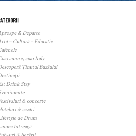
CATEGORII
Aproape & Departe
rtă – Cultură – Educație
Cafenele
iao amore, ciao Italy
Descoperă Ținutul Buzăului
estinații
Eat Drink Stay
Evenimente
estivaluri & concerte
oteluri & cazări
Lifestyle de Drum
Lumea întreagă
ub-uri & berării