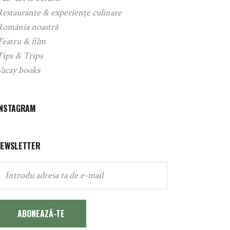
Restaurante & experiențe culinare
România noastră
Teatru & film
Tips & Trips
Vacay books
INSTAGRAM
NEWSLETTER
ABONEAZĂ-TE