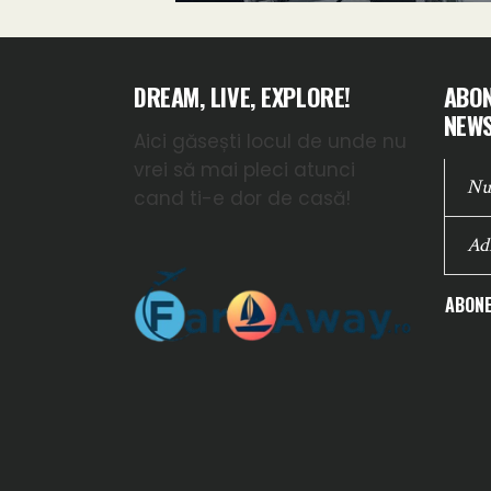
DREAM, LIVE, EXPLORE!
ABON
NEWS
Aici găsești locul de unde nu
vrei să mai pleci atunci
cand ti-e dor de casă!
ABONE