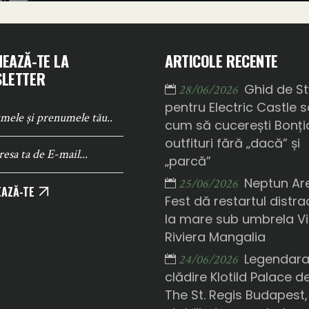
EAZĂ-TE LA
ARTICOLE RECENTE
LETTER
Ghid de St
28/06/2026
pentru Electric Castle 
cum să cucerești Bonți
outfituri fără „dacă” și
„parcă”
Neptun Ar
25/06/2026
AZĂ-TE
Fest dă restartul distrac
la mare sub umbrela Vi
Riviera Mangalia
Legendar
24/06/2026
clădire Klotild Palace d
The St. Regis Budapest,