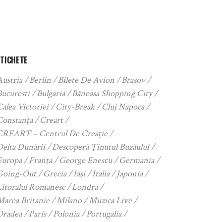
ETICHETE
Austria
Berlin
Bilete De Avion
Brasov
Bucuresti
Bulgaria
Băneasa Shopping City
alea Victoriei
City-Break
Cluj Napoca
Constanța
Creart
CREART – Centrul De Creație
Delta Dunării
Descoperă Ținutul Buzăului
Europa
Franța
George Enescu
Germania
Going-Out
Grecia
Iași
Italia
Japonia
Litoralul Romanesc
Londra
Marea Britanie
Milano
Muzica Live
Oradea
Paris
Polonia
Portugalia