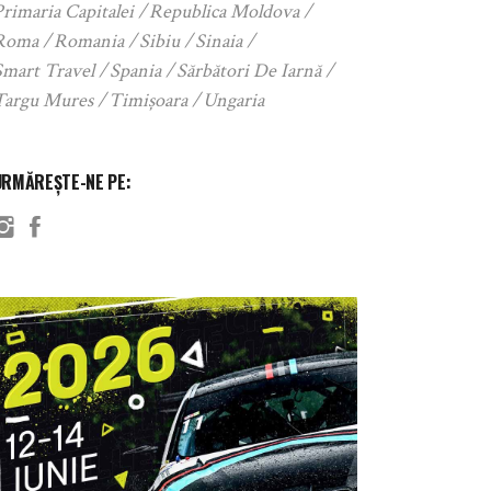
rimaria Capitalei
Republica Moldova
Roma
Romania
Sibiu
Sinaia
Smart Travel
Spania
Sărbători De Iarnă
Targu Mures
Timișoara
Ungaria
URMĂREȘTE-NE PE: