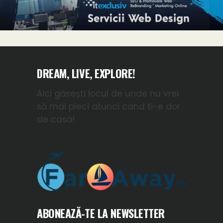
DREAM, LIVE, EXPLORE!
Aici găsești locul de unde nu vrei
să mai pleci atunci cand ti-e dor
de casă!
ABONEAZĂ-TE LA NEWSLETTER