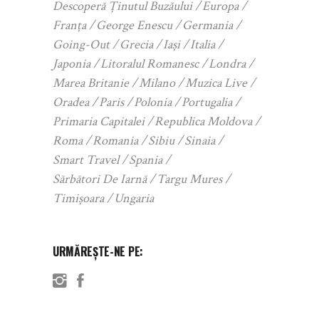
Descoperă Ținutul Buzăului
Europa
Franța
George Enescu
Germania
Going-Out
Grecia
Iași
Italia
Japonia
Litoralul Romanesc
Londra
Marea Britanie
Milano
Muzica Live
Oradea
Paris
Polonia
Portugalia
Primaria Capitalei
Republica Moldova
Roma
Romania
Sibiu
Sinaia
Smart Travel
Spania
Sărbători De Iarnă
Targu Mures
Timișoara
Ungaria
URMĂREȘTE-NE PE: