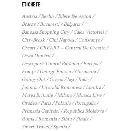
ETICHETE
Austria
Berlin
Bilete De Avion
Brasov
Bucuresti
Bulgaria
Băneasa Shopping City
Calea Victoriei
City-Break
Cluj Napoca
Constanța
Creart
CREART – Centrul De Creație
Delta Dunării
Descoperă Ținutul Buzăului
Europa
Franța
George Enescu
Germania
Going-Out
Grecia
Iași
Italia
Japonia
Litoralul Romanesc
Londra
Marea Britanie
Milano
Muzica Live
Oradea
Paris
Polonia
Portugalia
Primaria Capitalei
Republica Moldova
Roma
Romania
Sibiu
Sinaia
Smart Travel
Spania