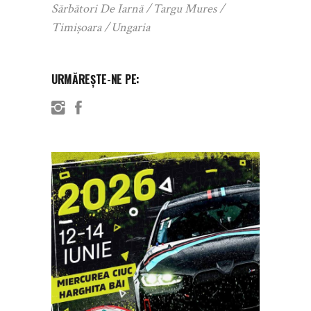
Sărbători De Iarnă
Targu Mures
Timișoara
Ungaria
URMĂREȘTE-NE PE: