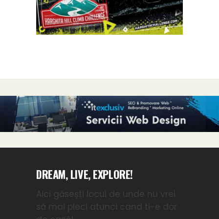
DREAM, LIVE, EXPLORE!
Aici găsești locul de unde nu vrei
să mai pleci atunci cand ti-e dor