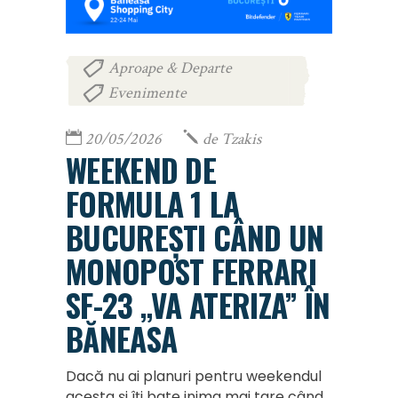
Aproape & Departe
,
Evenimente
20/05/2026
de
Tzakis
WEEKEND DE
FORMULA 1 LA
BUCUREȘTI CÂND UN
MONOPOST FERRARI
SF-23 „VA ATERIZA” ÎN
BĂNEASA
Dacă nu ai planuri pentru weekendul
acesta și îți bate inima mai tare când