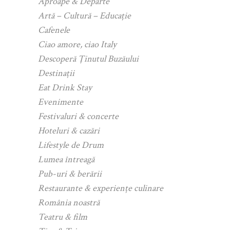
Aproape & Departe
Artă – Cultură – Educație
Cafenele
Ciao amore, ciao Italy
Descoperă Ținutul Buzăului
Destinații
Eat Drink Stay
Evenimente
Festivaluri & concerte
Hoteluri & cazări
Lifestyle de Drum
Lumea întreagă
Pub-uri & berării
Restaurante & experiențe culinare
România noastră
Teatru & film