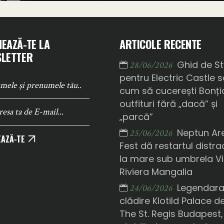
EAZĂ-TE LA
ARTICOLE RECENTE
LETTER
Ghid de St
28/06/2026
pentru Electric Castle 
cum să cucerești Bonți
outfituri fără „dacă” și
„parcă”
Neptun Ar
25/06/2026
AZĂ-TE
Fest dă restartul distrac
la mare sub umbrela Vi
Riviera Mangalia
Legendar
24/06/2026
clădire Klotild Palace d
The St. Regis Budapest,