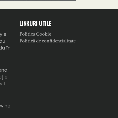
LINKURI UTILE
Politica Cookie
yle
Politică de confidențialitate
sau
da în
ena
ției
sit
a
evine