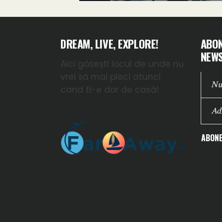
DREAM, LIVE, EXPLORE!
ABON
NEWS
Aici găsești locul de unde nu
vrei să mai pleci atunci
cand ti-e dor de casă!
ABONE