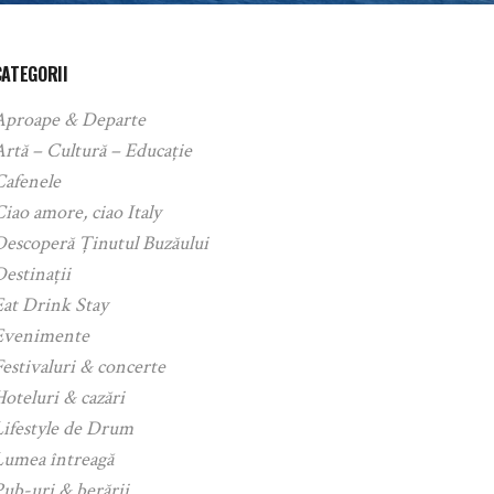
CATEGORII
Aproape & Departe
rtă – Cultură – Educație
Cafenele
iao amore, ciao Italy
Descoperă Ținutul Buzăului
estinații
Eat Drink Stay
Evenimente
estivaluri & concerte
oteluri & cazări
Lifestyle de Drum
Lumea întreagă
ub-uri & berării