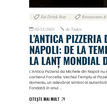
Eat Drink Stay
Restaurante & 
,
02/12/2025
de
Tzakis
L’ANTICA PIZZERIA
NAPOLI: DE LA TEMP
LA LANȚ MONDIAL D
L’Antica Pizzeria da Michele din Napoli nu e
cartierul Forcella. Vechiul Templu al Pizzei 
domeniu, un adevărat simbol al autenticită
Fondată în anul
CITEȘTE MAI MULT