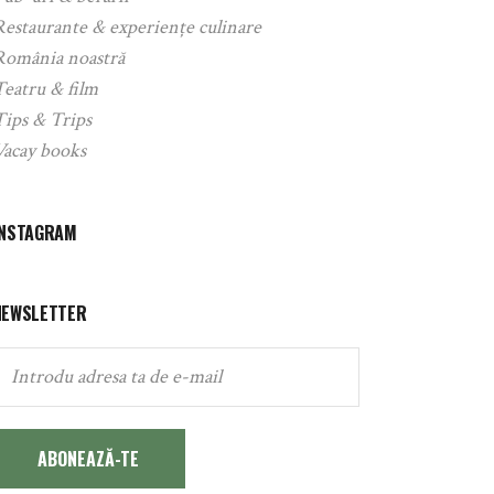
Restaurante & experiențe culinare
România noastră
Teatru & film
Tips & Trips
Vacay books
INSTAGRAM
NEWSLETTER
ABONEAZĂ-TE