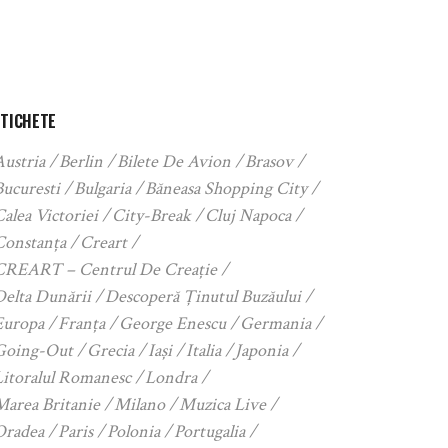
ETICHETE
Austria
Berlin
Bilete De Avion
Brasov
Bucuresti
Bulgaria
Băneasa Shopping City
alea Victoriei
City-Break
Cluj Napoca
Constanța
Creart
CREART – Centrul De Creație
Delta Dunării
Descoperă Ținutul Buzăului
Europa
Franța
George Enescu
Germania
Going-Out
Grecia
Iași
Italia
Japonia
Litoralul Romanesc
Londra
Marea Britanie
Milano
Muzica Live
Oradea
Paris
Polonia
Portugalia