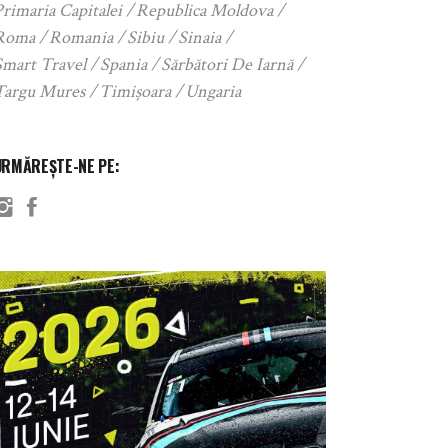
rimaria Capitalei
Republica Moldova
Roma
Romania
Sibiu
Sinaia
Smart Travel
Spania
Sărbători De Iarnă
Targu Mures
Timișoara
Ungaria
URMĂREȘTE-NE PE: