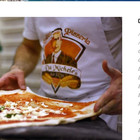
A
C
D
F
H
P