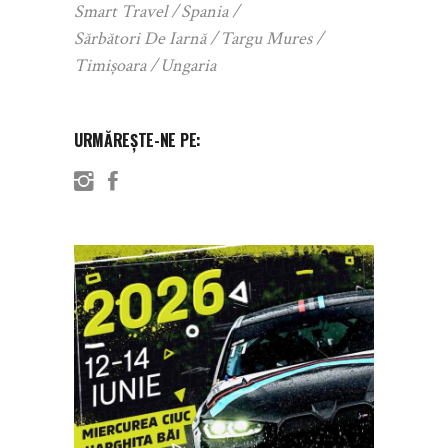
Smart Travel
Spania
Sărbători De Iarnă
Targu Mures
Timișoara
Ungaria
URMĂREȘTE-NE PE: