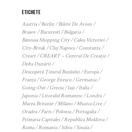
ETICHETE
Austria
Berlin
Bilete De Avion
Brasov
Bucuresti
Bulgaria
Băneasa Shopping City
Calea Victoriei
City-Break
Cluj Napoca
Constanța
Creart
CREART – Centrul De Creație
Delta Dunării
Descoperă Ținutul Buzăului
Europa
Franța
George Enescu
Germania
Going-Out
Grecia
Iași
Italia
Japonia
Litoralul Romanesc
Londra
Marea Britanie
Milano
Muzica Live
Oradea
Paris
Polonia
Portugalia
Primaria Capitalei
Republica Moldova
Roma
Romania
Sibiu
Sinaia