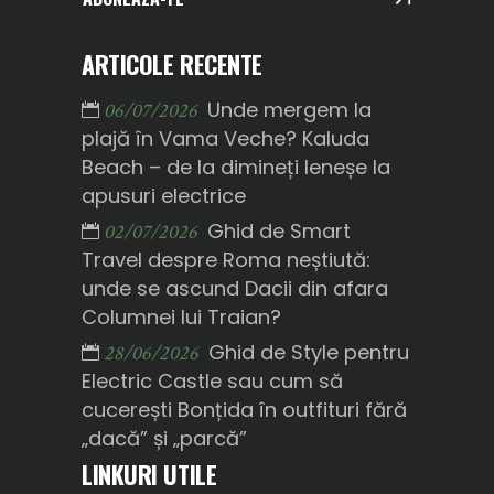
ARTICOLE RECENTE
Unde mergem la
06/07/2026
plajă în Vama Veche? Kaluda
Beach – de la dimineți leneșe la
apusuri electrice
Ghid de Smart
02/07/2026
Travel despre Roma neștiută:
unde se ascund Dacii din afara
Columnei lui Traian?
Ghid de Style pentru
28/06/2026
Electric Castle sau cum să
cucerești Bonțida în outfituri fără
„dacă” și „parcă”
LINKURI UTILE