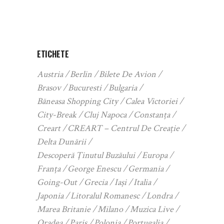
ETICHETE
Austria
Berlin
Bilete De Avion
Brasov
Bucuresti
Bulgaria
Băneasa Shopping City
Calea Victoriei
City-Break
Cluj Napoca
Constanța
Creart
CREART – Centrul De Creație
Delta Dunării
Descoperă Ținutul Buzăului
Europa
Franța
George Enescu
Germania
Going-Out
Grecia
Iași
Italia
Japonia
Litoralul Romanesc
Londra
Marea Britanie
Milano
Muzica Live
Oradea
Paris
Polonia
Portugalia