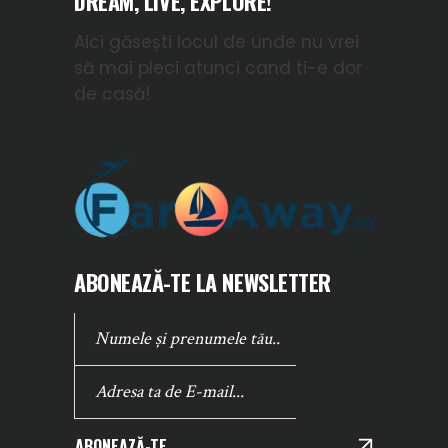
DREAM, LIVE, EXPLORE!
Aici găsești locul de unde nu vrei
să mai pleci atunci cand ti-e dor
de casă!
ABONEAZĂ-TE LA NEWSLETTER
ABONEAZĂ-TE