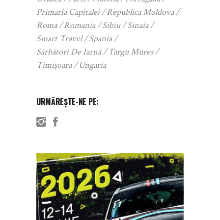
Primaria Capitalei
Republica Moldova
Roma
Romania
Sibiu
Sinaia
Smart Travel
Spania
Sărbători De Iarnă
Targu Mures
Timișoara
Ungaria
URMĂREȘTE-NE PE: