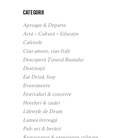
CATEGORII
Aproape & Departe
Artă – Cultură – Educație
Cafenele
Ciao amore, ciao Italy
Descoperă Ținutul Buzăului
Destinații
Eat Drink Stay
Evenimente
Festivaluri & concerte
Hoteluri & cazări
Lifestyle de Drum
Lumea întreagă
Pub-uri & berării
Restaurante & experiențe culinare