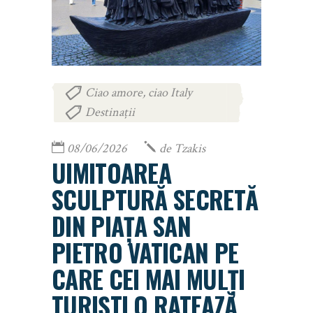
Ciao amore, ciao Italy
,
Destinații
08/06/2026
de
Tzakis
UIMITOAREA
SCULPTURĂ SECRETĂ
DIN PIAȚA SAN
PIETRO VATICAN PE
CARE CEI MAI MULȚI
TURIȘTI O RATEAZĂ