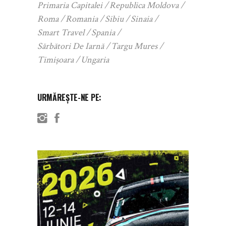
Primaria Capitalei
Republica Moldova
Roma
Romania
Sibiu
Sinaia
Smart Travel
Spania
Sărbători De Iarnă
Targu Mures
Timișoara
Ungaria
URMĂREȘTE-NE PE: