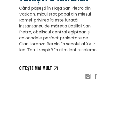
Când pășești în Piața San Pietro din
Vatican, micul stat papal din miezul
Romei, privirea îți este furată
instantaneu de măreția Bazilicii San
Pietro, obeliscul central egiptean și
colonadele perfect proiectate de
Gian Lorenzo Bernini în secolul al XVII-
lea. Totul respiră în ritm lent si solemn
CITEȘTE MAI MULT