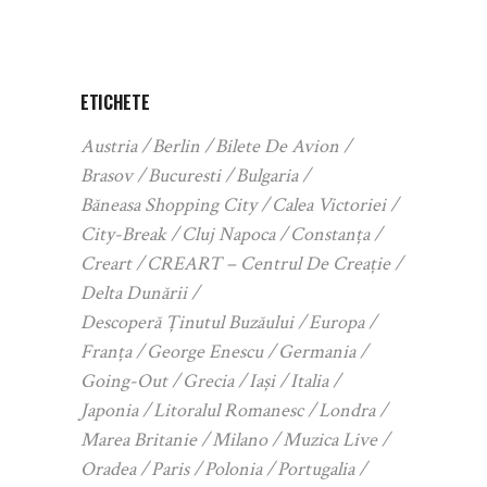
ETICHETE
Austria
Berlin
Bilete De Avion
Brasov
Bucuresti
Bulgaria
Băneasa Shopping City
Calea Victoriei
City-Break
Cluj Napoca
Constanța
Creart
CREART – Centrul De Creație
Delta Dunării
Descoperă Ținutul Buzăului
Europa
Franța
George Enescu
Germania
Going-Out
Grecia
Iași
Italia
Japonia
Litoralul Romanesc
Londra
Marea Britanie
Milano
Muzica Live
Oradea
Paris
Polonia
Portugalia