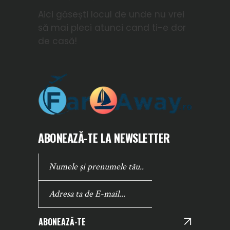
Aici găsești locul de unde nu vrei
să mai pleci atunci cand ti-e dor
de casă!
ABONEAZĂ-TE LA NEWSLETTER
ABONEAZĂ-TE