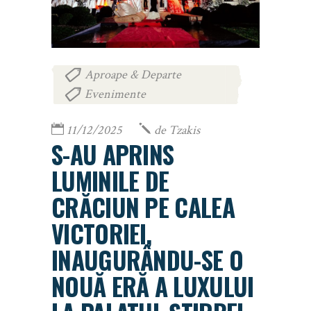
Aproape & Departe
,
Evenimente
11/12/2025
de
Tzakis
S-AU APRINS
LUMINILE DE
CRĂCIUN PE CALEA
VICTORIEI,
INAUGURÂNDU-SE O
NOUĂ ERĂ A LUXULUI