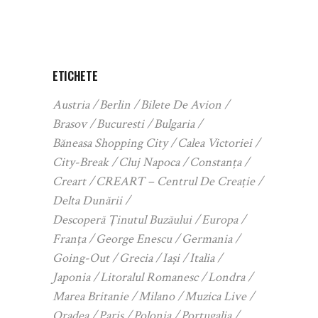
ETICHETE
Austria
Berlin
Bilete De Avion
Brasov
Bucuresti
Bulgaria
Băneasa Shopping City
Calea Victoriei
City-Break
Cluj Napoca
Constanța
Creart
CREART – Centrul De Creație
Delta Dunării
Descoperă Ținutul Buzăului
Europa
Franța
George Enescu
Germania
Going-Out
Grecia
Iași
Italia
Japonia
Litoralul Romanesc
Londra
Marea Britanie
Milano
Muzica Live
Oradea
Paris
Polonia
Portugalia