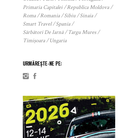
Primaria Capitalei
Republica Moldova
Roma
Romania
Sibiu
Sinaia
Smart Travel
Spania
Sărbători De Iarnă
Targu Mures
Timișoara
Ungaria
URMĂREȘTE-NE PE: