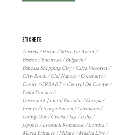
ETICHETE
Austria
Berlin
Bilete De Avion
Brasov
Bucuresti
Bulgaria
Băneasa Shopping City
Calea Victoriei
City-Break
Cluj Napoca
Constanța
Creart
CREART – Centrul De Creație
Delta Dunării
Descoperă Ținutul Buzăului
Europa
Franța
George Enescu
Germania
Going-Out
Grecia
Iași
Italia
Japonia
Litoralul Romanesc
Londra
Marea Britanie
Milano
Muzica Live