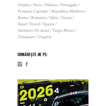
Oradea
Paris
Polonia
Portugalia
Primaria Capitalei
Republica Moldova
Roma
Romania
Sibiu
Sinaia
Smart Travel
Spania
Sărbători De Iarnă
Targu Mures
Timișoara
Ungaria
URMĂREȘTE-NE PE: