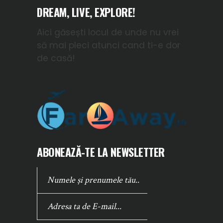
DREAM, LIVE, EXPLORE!
Aici găsești locul de unde nu vrei
să mai pleci atunci cand ti-e dor
de casă!
ABONEAZĂ-TE LA NEWSLETTER