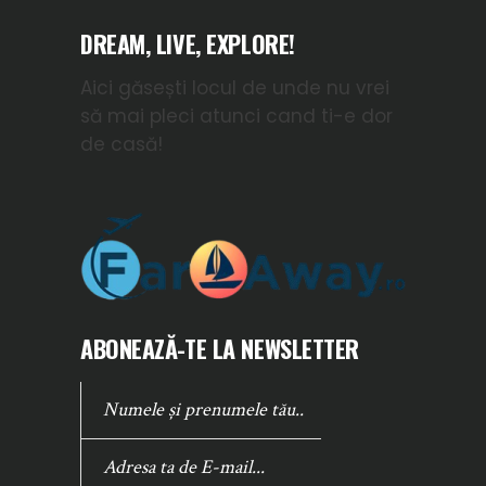
DREAM, LIVE, EXPLORE!
Aici găsești locul de unde nu vrei
să mai pleci atunci cand ti-e dor
de casă!
ABONEAZĂ-TE LA NEWSLETTER