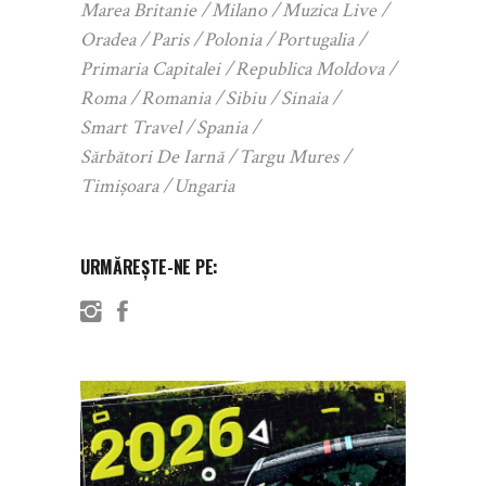
Marea Britanie
Milano
Muzica Live
Oradea
Paris
Polonia
Portugalia
Primaria Capitalei
Republica Moldova
Roma
Romania
Sibiu
Sinaia
Smart Travel
Spania
Sărbători De Iarnă
Targu Mures
Timișoara
Ungaria
URMĂREȘTE-NE PE: