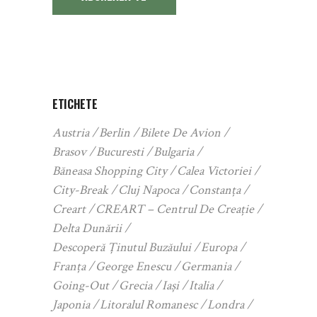
ETICHETE
Austria
Berlin
Bilete De Avion
Brasov
Bucuresti
Bulgaria
Băneasa Shopping City
Calea Victoriei
City-Break
Cluj Napoca
Constanța
Creart
CREART – Centrul De Creație
Delta Dunării
Descoperă Ținutul Buzăului
Europa
Franța
George Enescu
Germania
Going-Out
Grecia
Iași
Italia
Japonia
Litoralul Romanesc
Londra