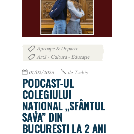
Aproape & Departe
,
Artă - Cultură - Educație
01/02/2026
de
Tzakis
PODCAST-UL
COLEGIULUI
NAȚIONAL „SFÂNTUL
SAVA” DIN
BUCUREȘTI LA 2 ANI