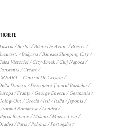
ETICHETE
Austria
Berlin
Bilete De Avion
Brasov
Bucuresti
Bulgaria
Băneasa Shopping City
alea Victoriei
City-Break
Cluj Napoca
Constanța
Creart
CREART – Centrul De Creație
Delta Dunării
Descoperă Ținutul Buzăului
Europa
Franța
George Enescu
Germania
Going-Out
Grecia
Iași
Italia
Japonia
Litoralul Romanesc
Londra
Marea Britanie
Milano
Muzica Live
Oradea
Paris
Polonia
Portugalia