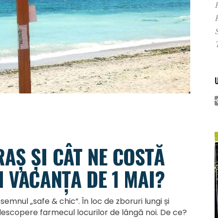
P
AȘ ȘI CÂT NE COSTĂ
I VACANȚA DE 1 MAI?
emnul „safe & chic”. În loc de zboruri lungi și
descopere farmecul locurilor de lângă noi. De ce?