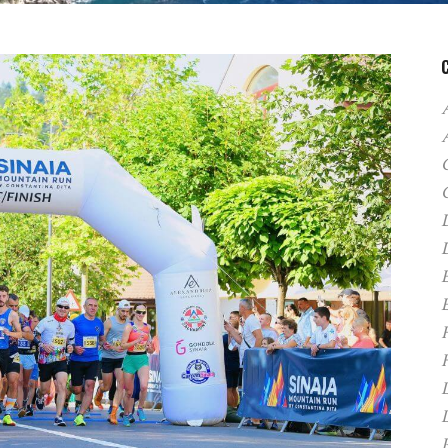
A
C
D
F
H
P