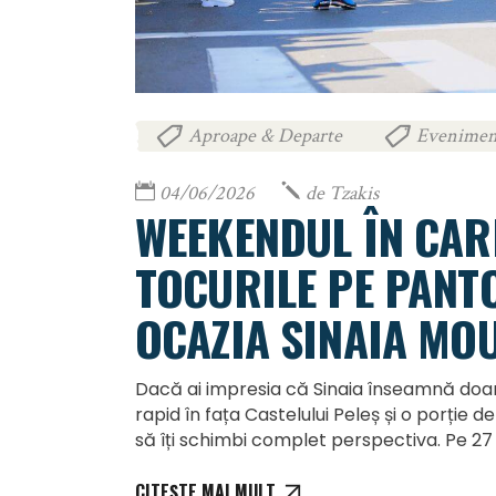
Aproape & Departe
Evenimen
,
04/06/2026
de
Tzakis
WEEKENDUL ÎN CAR
TOCURILE PE PANTO
OCAZIA SINAIA MO
Dacă ai impresia că Sinaia înseamnă doar c
rapid în fața Castelului Peleș și o porție
să îți schimbi complet perspectiva. Pe 27 i
CITEȘTE MAI MULT