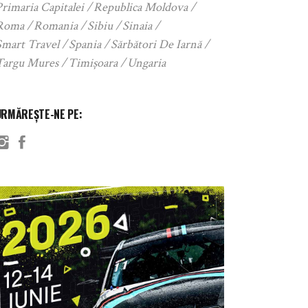
rimaria Capitalei
Republica Moldova
Roma
Romania
Sibiu
Sinaia
Smart Travel
Spania
Sărbători De Iarnă
Targu Mures
Timișoara
Ungaria
URMĂREȘTE-NE PE: