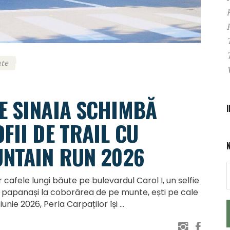
te
E SINAIA SCHIMBĂ
FII DE TRAIL CU
UNTAIN RUN 2026
afele lungi băute pe bulevardul Carol I, un selfie
 de papanași la coborârea de pe munte, ești pe cale
unie 2026, Perla Carpaților își