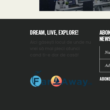
DREAM, LIVE, EXPLORE!
ABON
NEWS
Aici găsești locul de unde nu
vrei să mai pleci atunci
cand ti-e dor de casă!
ABONE