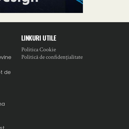
LINKURI UTILE
Politica Cookie
a
Politică de confidențialitate
evine
ot de
ma
u
st