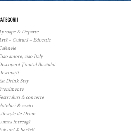
CATEGORII
Aproape & Departe
rtă – Cultură – Educație
Cafenele
iao amore, ciao Italy
Descoperă Ținutul Buzăului
estinații
Eat Drink Stay
Evenimente
estivaluri & concerte
oteluri & cazări
Lifestyle de Drum
Lumea întreagă
ub-uri & berării