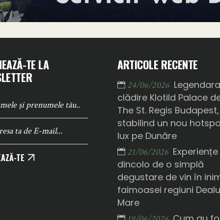
EAZĂ-TE LA
ARTICOLE RECENTE
LETTER
Legendar
24/06/2026
clădire Klotild Palace d
The St. Regis Budapest,
stabilind un nou hotsp
lux pe Dunăre
Experiențe
21/06/2026
AZĂ-TE
dincolo de o simplă
degustare de vin în ini
faimoasei regiuni Deal
Mare
Cum au fo
19/06/2026