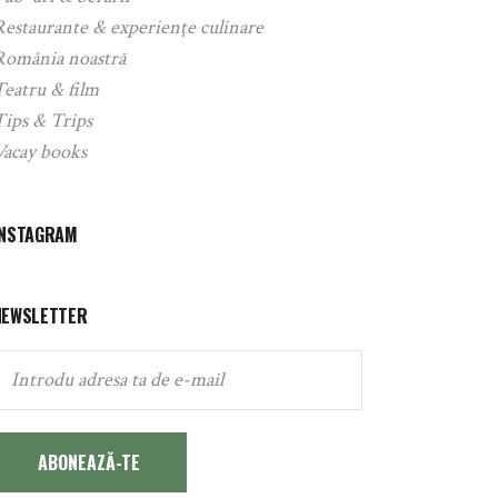
Restaurante & experiențe culinare
România noastră
Teatru & film
Tips & Trips
Vacay books
INSTAGRAM
NEWSLETTER
ABONEAZĂ-TE