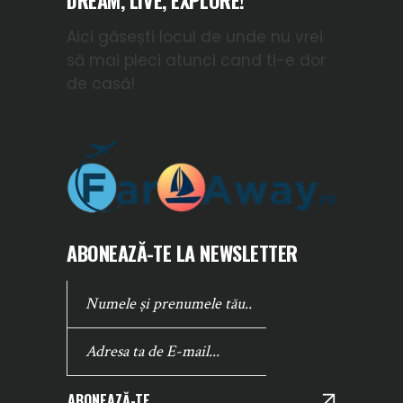
DREAM, LIVE, EXPLORE!
Aici găsești locul de unde nu vrei
să mai pleci atunci cand ti-e dor
de casă!
ABONEAZĂ-TE LA NEWSLETTER
ABONEAZĂ-TE