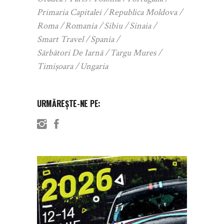
Primaria Capitalei
Republica Moldova
Roma
Romania
Sibiu
Sinaia
Smart Travel
Spania
Sărbători De Iarnă
Targu Mures
Timișoara
Ungaria
URMĂREȘTE-NE PE: