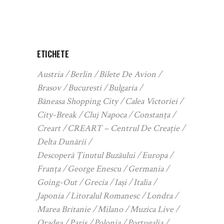
ETICHETE
Austria
Berlin
Bilete De Avion
Brasov
Bucuresti
Bulgaria
Băneasa Shopping City
Calea Victoriei
City-Break
Cluj Napoca
Constanța
Creart
CREART – Centrul De Creație
Delta Dunării
Descoperă Ținutul Buzăului
Europa
Franța
George Enescu
Germania
Going-Out
Grecia
Iași
Italia
Japonia
Litoralul Romanesc
Londra
Marea Britanie
Milano
Muzica Live
Oradea
Paris
Polonia
Portugalia