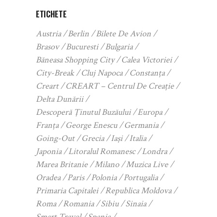
ETICHETE
Austria
Berlin
Bilete De Avion
Brasov
Bucuresti
Bulgaria
Băneasa Shopping City
Calea Victoriei
City-Break
Cluj Napoca
Constanța
Creart
CREART – Centrul De Creație
Delta Dunării
Descoperă Ținutul Buzăului
Europa
Franța
George Enescu
Germania
Going-Out
Grecia
Iași
Italia
Japonia
Litoralul Romanesc
Londra
Marea Britanie
Milano
Muzica Live
Oradea
Paris
Polonia
Portugalia
Primaria Capitalei
Republica Moldova
Roma
Romania
Sibiu
Sinaia
Smart Travel
Spania