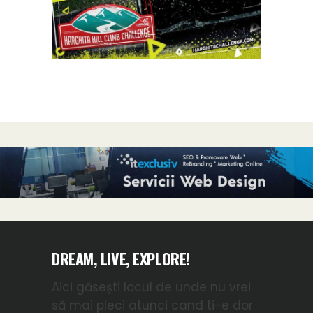
DREAM, LIVE, EXPLORE!
Aici găsești locul de unde nu vrei
să mai pleci atunci cand ti-e dor