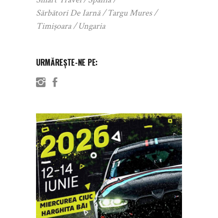
Sărbători De Iarnă
Targu Mures
Timișoara
Ungaria
URMĂREȘTE-NE PE: