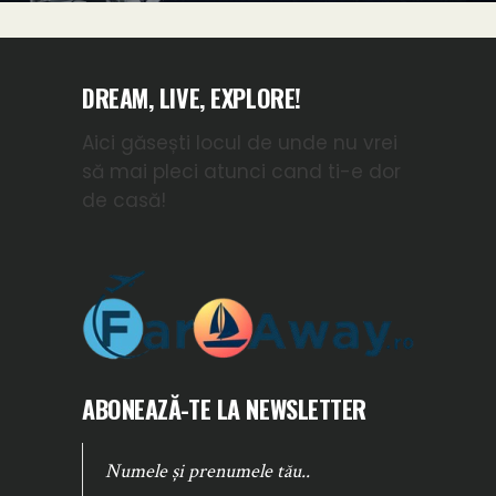
DREAM, LIVE, EXPLORE!
Aici găsești locul de unde nu vrei
să mai pleci atunci cand ti-e dor
de casă!
ABONEAZĂ-TE LA NEWSLETTER