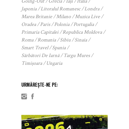
Going-Out
Grecia
Iași
Italia
Japonia
Litoralul Romanesc
Londra
Marea Britanie
Milano
Muzica Live
Oradea
Paris
Polonia
Portugalia
Primaria Capitalei
Republica Moldova
Roma
Romania
Sibiu
Sinaia
Smart Travel
Spania
Sărbători De Iarnă
Targu Mures
Timișoara
Ungaria
URMĂREȘTE-NE PE: