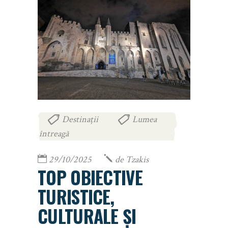
Destinații
Lumea
,
întreagă
29/10/2025
de
Tzakis
TOP OBIECTIVE
TURISTICE,
CULTURALE ȘI