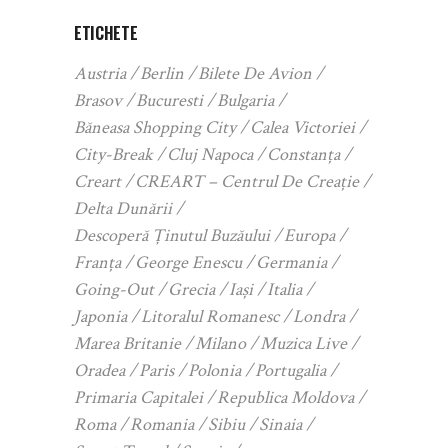
ETICHETE
Austria
Berlin
Bilete De Avion
Brasov
Bucuresti
Bulgaria
Băneasa Shopping City
Calea Victoriei
City-Break
Cluj Napoca
Constanța
Creart
CREART – Centrul De Creație
Delta Dunării
Descoperă Ținutul Buzăului
Europa
Franța
George Enescu
Germania
Going-Out
Grecia
Iași
Italia
Japonia
Litoralul Romanesc
Londra
Marea Britanie
Milano
Muzica Live
Oradea
Paris
Polonia
Portugalia
Primaria Capitalei
Republica Moldova
Roma
Romania
Sibiu
Sinaia