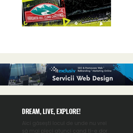
DREAM, LIVE, EXPLORE!
Aici găsești locul de unde nu vrei
să mai pleci atunci cand ti-e dor