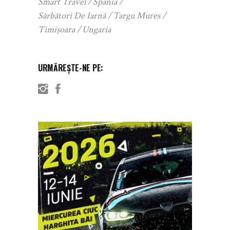
Smart Travel
Spania
Sărbători De Iarnă
Targu Mures
Timișoara
Ungaria
URMĂREȘTE-NE PE: