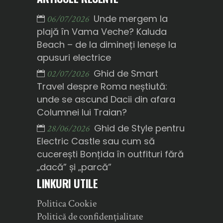
Unde mergem la
06/07/2026
plajă în Vama Veche? Kaluda
Beach – de la dimineți leneșe la
apusuri electrice
Ghid de Smart
02/07/2026
Travel despre Roma neștiută:
unde se ascund Dacii din afara
Columnei lui Traian?
Ghid de Style pentru
28/06/2026
Electric Castle sau cum să
cucerești Bonțida în outfituri fără
„dacă” și „parcă”
LINKURI UTILE
Politica Cookie
Politică de confidențialitate