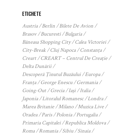
ETICHETE
Austria
Berlin
Bilete De Avion
Brasov
Bucuresti
Bulgaria
Băneasa Shopping City
Calea Victoriei
City-Break
Cluj Napoca
Constanța
Creart
CREART – Centrul De Creație
Delta Dunării
Descoperă Ținutul Buzăului
Europa
Franța
George Enescu
Germania
Going-Out
Grecia
Iași
Italia
Japonia
Litoralul Romanesc
Londra
Marea Britanie
Milano
Muzica Live
Oradea
Paris
Polonia
Portugalia
Primaria Capitalei
Republica Moldova
Roma
Romania
Sibiu
Sinaia