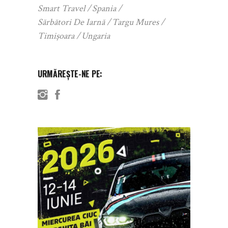
Smart Travel
Spania
Sărbători De Iarnă
Targu Mures
Timișoara
Ungaria
URMĂREȘTE-NE PE: