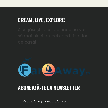
DREAM, LIVE, EXPLORE!
Aici găsești locul de unde nu vrei
să mai pleci atunci cand ti-e dor
de casă!
ABONEAZĂ-TE LA NEWSLETTER