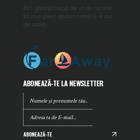
Aici găsești locul de unde nu vrei
să mai pleci atunci cand ti-e dor
de casă!
ABONEAZĂ-TE LA NEWSLETTER
ABONEAZĂ-TE