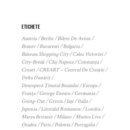
ETICHETE
Austria
Berlin
Bilete De Avion
Brasov
Bucuresti
Bulgaria
Băneasa Shopping City
Calea Victoriei
City-Break
Cluj Napoca
Constanța
Creart
CREART – Centrul De Creație
Delta Dunării
Descoperă Ținutul Buzăului
Europa
Franța
George Enescu
Germania
Going-Out
Grecia
Iași
Italia
Japonia
Litoralul Romanesc
Londra
Marea Britanie
Milano
Muzica Live
Oradea
Paris
Polonia
Portugalia