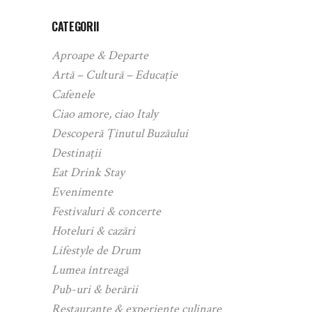
CATEGORII
Aproape & Departe
Artă – Cultură – Educație
Cafenele
Ciao amore, ciao Italy
Descoperă Ținutul Buzăului
Destinații
Eat Drink Stay
Evenimente
Festivaluri & concerte
Hoteluri & cazări
Lifestyle de Drum
Lumea întreagă
Pub-uri & berării
Restaurante & experiențe culinare