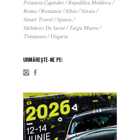
Primaria Capitalei
Republica Moldova
Roma
Romania
Sibiu
Sinaia
Smart Travel
Spania
Sărbători De Iarnă
Targu Mures
Timișoara
Ungaria
URMĂREȘTE-NE PE: