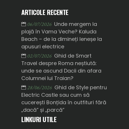
ARTICOLE RECENTE
Unde mergem la
06/07/2026
plajă în Vama Veche? Kaluda
Beach – de la dimineți leneșe la
apusuri electrice
Ghid de Smart
02/07/2026
Travel despre Roma neștiută:
unde se ascund Dacii din afara
Columnei lui Traian?
Ghid de Style pentru
28/06/2026
Electric Castle sau cum să
cucerești Bonțida în outfituri fără
„dacă” și „parcă”
LINKURI UTILE