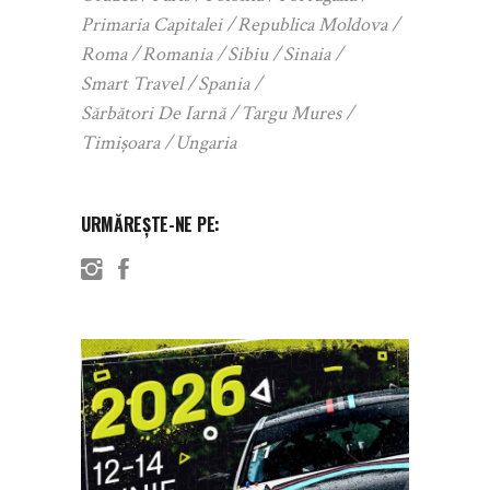
Primaria Capitalei
Republica Moldova
Roma
Romania
Sibiu
Sinaia
Smart Travel
Spania
Sărbători De Iarnă
Targu Mures
Timișoara
Ungaria
URMĂREȘTE-NE PE: