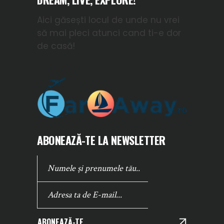
Aici găsești locul de unde nu vrei
să mai pleci atunci cand ti-e dor
de casă!
ABONEAZĂ-TE LA NEWSLETTER
ABONEAZĂ-TE