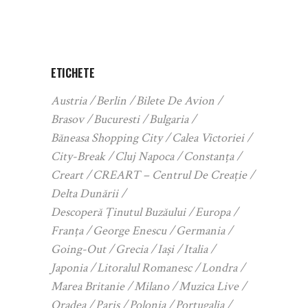
ETICHETE
Austria
Berlin
Bilete De Avion
Brasov
Bucuresti
Bulgaria
Băneasa Shopping City
Calea Victoriei
City-Break
Cluj Napoca
Constanța
Creart
CREART – Centrul De Creație
Delta Dunării
Descoperă Ținutul Buzăului
Europa
Franța
George Enescu
Germania
Going-Out
Grecia
Iași
Italia
Japonia
Litoralul Romanesc
Londra
Marea Britanie
Milano
Muzica Live
Oradea
Paris
Polonia
Portugalia