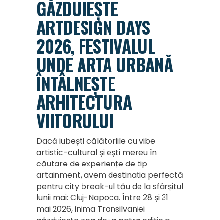
GĂZDUIEȘTE
ARTDESIGN DAYS
2026, FESTIVALUL
UNDE ARTA URBANĂ
ÎNTÂLNEȘTE
ARHITECTURA
VIITORULUI
Dacă iubești călătoriile cu vibe
artistic-cultural și ești mereu în
căutare de experiențe de tip
artainment, avem destinația perfectă
pentru city break-ul tău de la sfârșitul
lunii mai: Cluj-Napoca. Între 28 și 31
mai 2026, inima Transilvaniei