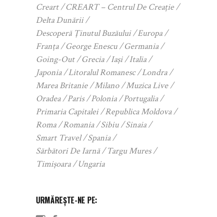
Creart
CREART – Centrul De Creație
Delta Dunării
Descoperă Ținutul Buzăului
Europa
Franța
George Enescu
Germania
Going-Out
Grecia
Iași
Italia
Japonia
Litoralul Romanesc
Londra
Marea Britanie
Milano
Muzica Live
Oradea
Paris
Polonia
Portugalia
Primaria Capitalei
Republica Moldova
Roma
Romania
Sibiu
Sinaia
Smart Travel
Spania
Sărbători De Iarnă
Targu Mures
Timișoara
Ungaria
URMĂREȘTE-NE PE: