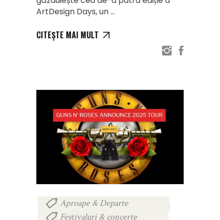
găzduiește cea de-a patra ediție a
ArtDesign Days, un
CITEȘTE MAI MULT
Aproape & Departe
,
Festivaluri & concerte