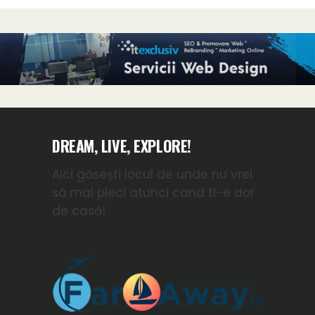
DREAM, LIVE, EXPLORE!
Aici găsești locul de unde nu vrei
să mai pleci atunci cand ti-e dor
de casă!