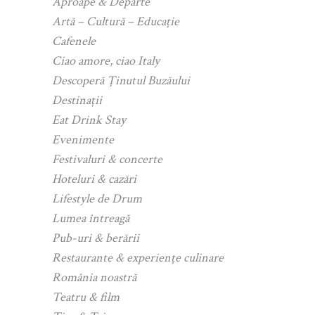
Aproape & Departe
Artă – Cultură – Educație
Cafenele
Ciao amore, ciao Italy
Descoperă Ținutul Buzăului
Destinații
Eat Drink Stay
Evenimente
Festivaluri & concerte
Hoteluri & cazări
Lifestyle de Drum
Lumea întreagă
Pub-uri & berării
Restaurante & experiențe culinare
România noastră
Teatru & film