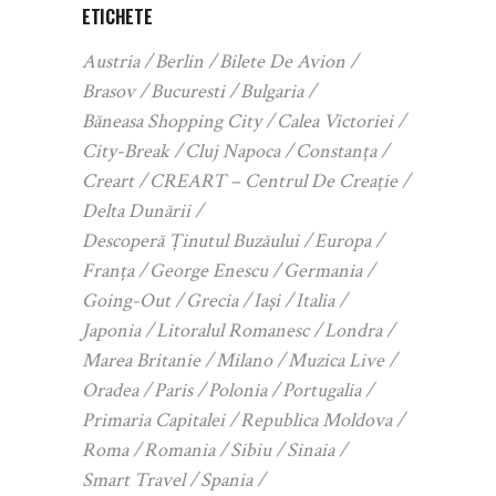
ETICHETE
Austria
Berlin
Bilete De Avion
Brasov
Bucuresti
Bulgaria
Băneasa Shopping City
Calea Victoriei
City-Break
Cluj Napoca
Constanța
Creart
CREART – Centrul De Creație
Delta Dunării
Descoperă Ținutul Buzăului
Europa
Franța
George Enescu
Germania
Going-Out
Grecia
Iași
Italia
Japonia
Litoralul Romanesc
Londra
Marea Britanie
Milano
Muzica Live
Oradea
Paris
Polonia
Portugalia
Primaria Capitalei
Republica Moldova
Roma
Romania
Sibiu
Sinaia
Smart Travel
Spania