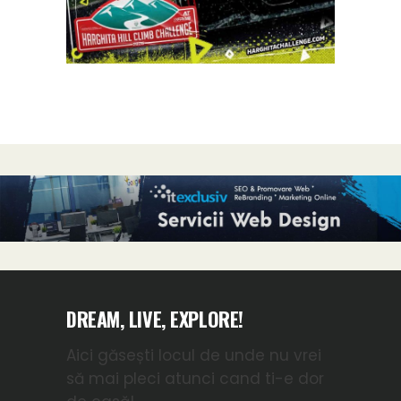
DREAM, LIVE, EXPLORE!
Aici găsești locul de unde nu vrei
să mai pleci atunci cand ti-e dor