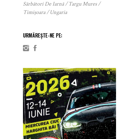
Sărbători De Iarnă
Targu Mures
Timișoara
Ungaria
URMĂREȘTE-NE PE: