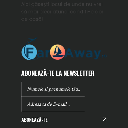
Aici găsești locul de unde nu vrei
să mai pleci atunci cand ti-e dor
de casă!
ABONEAZĂ-TE LA NEWSLETTER
ABONEAZĂ-TE