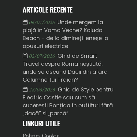
ARTICOLE RECENTE
Unde mergem la
06/07/2026
plajă în Vama Veche? Kaluda
Beach – de la dimineți leneșe la
apusuri electrice
Ghid de Smart
02/07/2026
Travel despre Roma neștiută:
unde se ascund Dacii din afara
Columnei lui Traian?
Ghid de Style pentru
28/06/2026
Electric Castle sau cum să
cucerești Bonțida în outfituri fără
„dacă” și „parcă”
LINKURI UTILE
Politica Cookie