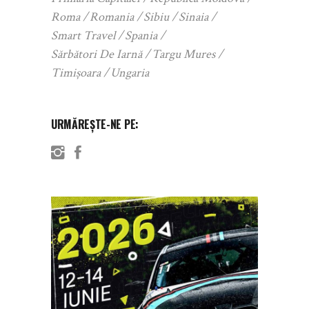
Roma
Romania
Sibiu
Sinaia
Smart Travel
Spania
Sărbători De Iarnă
Targu Mures
Timișoara
Ungaria
URMĂREȘTE-NE PE: