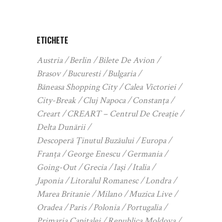
ETICHETE
Austria
Berlin
Bilete De Avion
Brasov
Bucuresti
Bulgaria
Băneasa Shopping City
Calea Victoriei
City-Break
Cluj Napoca
Constanța
Creart
CREART – Centrul De Creație
Delta Dunării
Descoperă Ținutul Buzăului
Europa
Franța
George Enescu
Germania
Going-Out
Grecia
Iași
Italia
Japonia
Litoralul Romanesc
Londra
Marea Britanie
Milano
Muzica Live
Oradea
Paris
Polonia
Portugalia
Primaria Capitalei
Republica Moldova