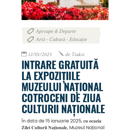
Aproape & Departe
,
Artă - Cultură - Educație
12/01/2025
de
Tzakis
INTRARE GRATUITĂ
LA EXPOZIȚIILE
MUZEULUI NAȚIONAL
COTROCENI DE ZIUA
CULTURII NAȚIONALE
În data de 15 ianuarie 2025, 𝐜𝐮 𝐨𝐜𝐚𝐳𝐢𝐚
𝐙𝐢𝐥𝐞𝐢 𝐂𝐮𝐥𝐭𝐮𝐫𝐢𝐢 𝐍𝐚𝐭̦𝐢𝐨𝐧𝐚𝐥𝐞, Muzeul Național