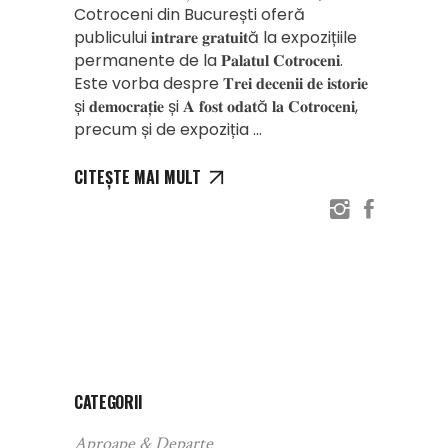
Cotroceni din București oferă
publicului 𝐢𝐧𝐭𝐫𝐚𝐫𝐞 𝐠𝐫𝐚𝐭𝐮𝐢𝐭ă la expozițiile
permanente de la 𝐏𝐚𝐥𝐚𝐭𝐮𝐥 𝐂𝐨𝐭𝐫𝐨𝐜𝐞𝐧𝐢.
Este vorba despre 𝐓𝐫𝐞𝐢 𝐝𝐞𝐜𝐞𝐧𝐢𝐢 𝐝𝐞 𝐢𝐬𝐭𝐨𝐫𝐢𝐞
și 𝐝𝐞𝐦𝐨𝐜𝐫𝐚𝐭̦𝐢𝐞 și 𝐀 𝐟𝐨𝐬𝐭 𝐨𝐝𝐚𝐭ă 𝐥𝐚 𝐂𝐨𝐭𝐫𝐨𝐜𝐞𝐧𝐢,
precum și de expoziția
CITEȘTE MAI MULT
CATEGORII
Aproape & Departe