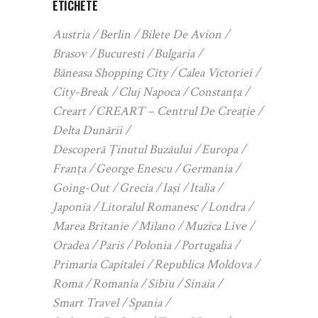
ETICHETE
Austria
Berlin
Bilete De Avion
Brasov
Bucuresti
Bulgaria
Băneasa Shopping City
Calea Victoriei
City-Break
Cluj Napoca
Constanța
Creart
CREART – Centrul De Creație
Delta Dunării
Descoperă Ținutul Buzăului
Europa
Franța
George Enescu
Germania
Going-Out
Grecia
Iași
Italia
Japonia
Litoralul Romanesc
Londra
Marea Britanie
Milano
Muzica Live
Oradea
Paris
Polonia
Portugalia
Primaria Capitalei
Republica Moldova
Roma
Romania
Sibiu
Sinaia
Smart Travel
Spania