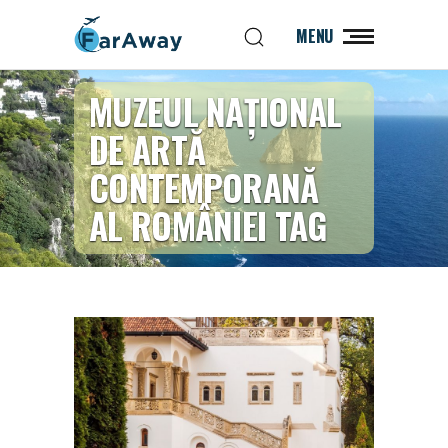
MENU
MUZEUL NAȚIONAL
DE ARTĂ
CONTEMPORANĂ
AL ROMÂNIEI TAG