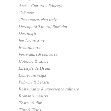
Artă – Cultură – Educație
Cafenele
Ciao amore, ciao Italy
Descoperă Ținutul Buzăului
Destinații
Eat Drink Stay
Evenimente
Festivaluri & concerte
Hoteluri & cazări
Lifestyle de Drum
Lumea întreagă
Pub-uri & berării
Restaurante & experiențe culinare
România noastră
Teatru & film
Tips & Trips