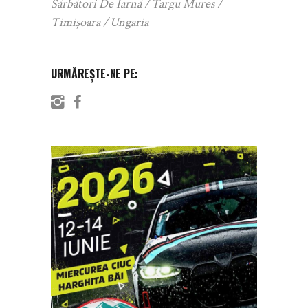
Sărbători De Iarnă
Targu Mures
Timișoara
Ungaria
URMĂREȘTE-NE PE: