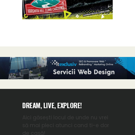
DREAM, LIVE, EXPLORE!
Aici găsești locul de unde nu vrei
să mai pleci atunci cand ti-e dor
de casă!