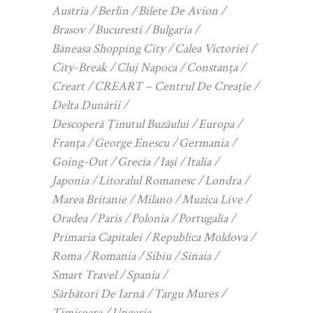
Austria
Berlin
Bilete De Avion
Brasov
Bucuresti
Bulgaria
Băneasa Shopping City
Calea Victoriei
City-Break
Cluj Napoca
Constanța
Creart
CREART – Centrul De Creație
Delta Dunării
Descoperă Ținutul Buzăului
Europa
Franța
George Enescu
Germania
Going-Out
Grecia
Iași
Italia
Japonia
Litoralul Romanesc
Londra
Marea Britanie
Milano
Muzica Live
Oradea
Paris
Polonia
Portugalia
Primaria Capitalei
Republica Moldova
Roma
Romania
Sibiu
Sinaia
Smart Travel
Spania
Sărbători De Iarnă
Targu Mures
Timișoara
Ungaria