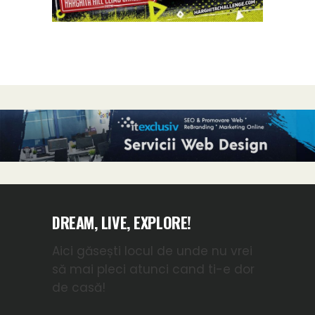
DREAM, LIVE, EXPLORE!
Aici găsești locul de unde nu vrei
să mai pleci atunci cand ti-e dor
de casă!