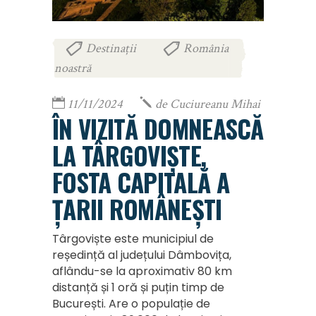
Destinații
România
,
noastră
11/11/2024
de
Cuciureanu Mihai
ÎN VIZITĂ DOMNEASCĂ
LA TÂRGOVIȘTE,
FOSTA CAPITALĂ A
ȚARII ROMÂNEȘTI
Târgoviște este municipiul de
reședință al județului Dâmbovița,
aflându-se la aproximativ 80 km
distanță și 1 oră și puțin timp de
București. Are o populație de