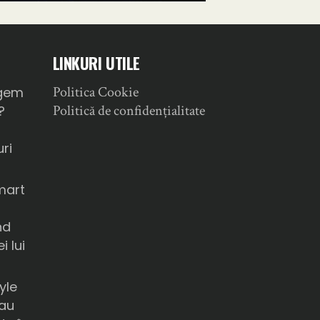
LINKURI UTILE
Politica Cookie
gem
Politică de confidențialitate
?
ri
mart
nd
i lui
yle
sau