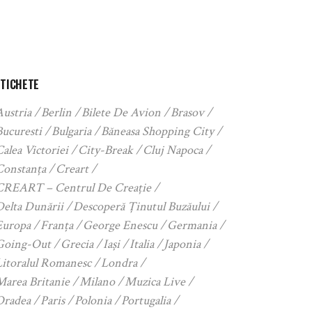
ETICHETE
Austria
Berlin
Bilete De Avion
Brasov
Bucuresti
Bulgaria
Băneasa Shopping City
alea Victoriei
City-Break
Cluj Napoca
Constanța
Creart
CREART – Centrul De Creație
Delta Dunării
Descoperă Ținutul Buzăului
Europa
Franța
George Enescu
Germania
Going-Out
Grecia
Iași
Italia
Japonia
Litoralul Romanesc
Londra
Marea Britanie
Milano
Muzica Live
Oradea
Paris
Polonia
Portugalia