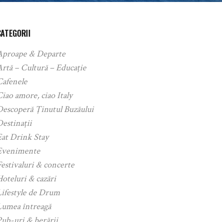
CATEGORII
Aproape & Departe
rtă – Cultură – Educație
Cafenele
iao amore, ciao Italy
Descoperă Ținutul Buzăului
estinații
Eat Drink Stay
Evenimente
estivaluri & concerte
oteluri & cazări
Lifestyle de Drum
Lumea întreagă
ub-uri & berării