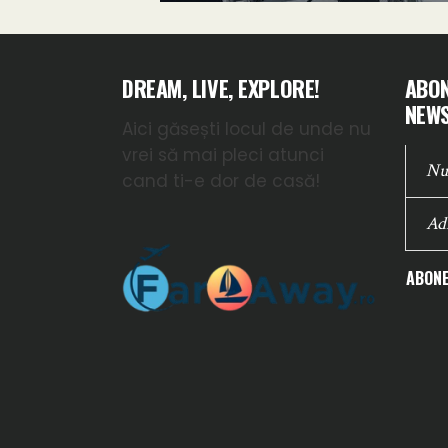
DREAM, LIVE, EXPLORE!
ABON
NEWS
Aici găsești locul de unde nu
vrei să mai pleci atunci
cand ti-e dor de casă!
ABONE