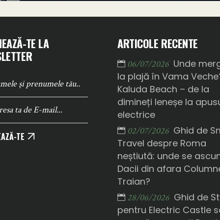
EAZĂ-TE LA
ARTICOLE RECENTE
LETTER
Unde mer
06/07/2026
la plajă în Vama Veche
Kaluda Beach – de la
dimineți leneșe la apusu
electrice
Ghid de S
02/07/2026
AZĂ-TE
Travel despre Roma
neștiută: unde se ascu
Dacii din afara Columne
Traian?
Ghid de St
28/06/2026
pentru Electric Castle 