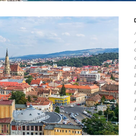
A
C
D
F
H
P