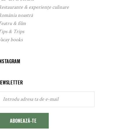
Restaurante & experiențe culinare
România noastră
Teatru & film
Tips & Trips
Vacay books
INSTAGRAM
NEWSLETTER
ABONEAZĂ-TE