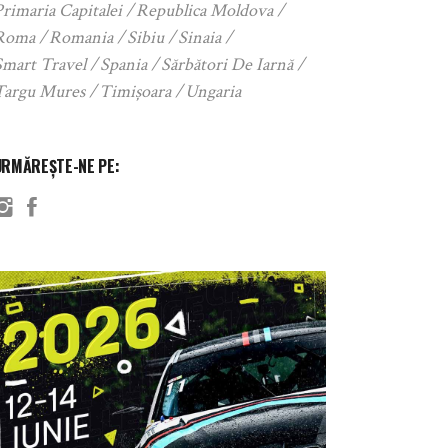
rimaria Capitalei
Republica Moldova
Roma
Romania
Sibiu
Sinaia
Smart Travel
Spania
Sărbători De Iarnă
Targu Mures
Timișoara
Ungaria
URMĂREȘTE-NE PE: