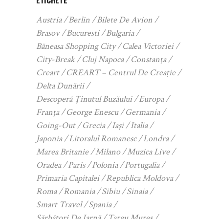
ETICHETE
Austria
Berlin
Bilete De Avion
Brasov
Bucuresti
Bulgaria
Băneasa Shopping City
Calea Victoriei
City-Break
Cluj Napoca
Constanța
Creart
CREART – Centrul De Creație
Delta Dunării
Descoperă Ținutul Buzăului
Europa
Franța
George Enescu
Germania
Going-Out
Grecia
Iași
Italia
Japonia
Litoralul Romanesc
Londra
Marea Britanie
Milano
Muzica Live
Oradea
Paris
Polonia
Portugalia
Primaria Capitalei
Republica Moldova
Roma
Romania
Sibiu
Sinaia
Smart Travel
Spania
Sărbători De Iarnă
Targu Mures