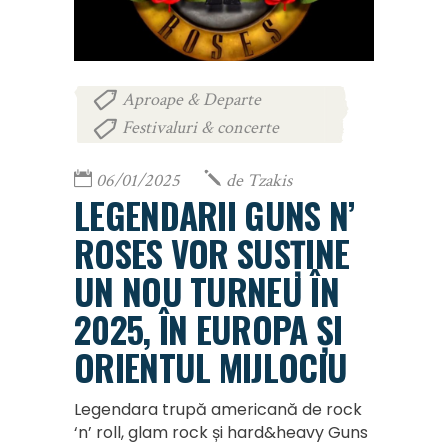
Aproape & Departe
,
Festivaluri & concerte
06/01/2025
de
Tzakis
LEGENDARII GUNS N’
ROSES VOR SUSȚINE
UN NOU TURNEU ÎN
2025, ÎN EUROPA ȘI
ORIENTUL MIJLOCIU
Legendara trupă americană de rock
‘n’ roll, glam rock și hard&heavy Guns