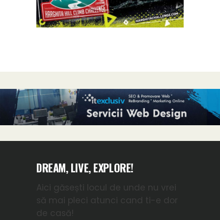
DREAM, LIVE, EXPLORE!
Aici găsești locul de unde nu vrei
să mai pleci atunci cand ti-e dor
de casă!