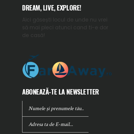
DREAM, LIVE, EXPLORE!
Aici găsești locul de unde nu vrei
să mai pleci atunci cand ti-e dor
de casă!
ABONEAZĂ-TE LA NEWSLETTER