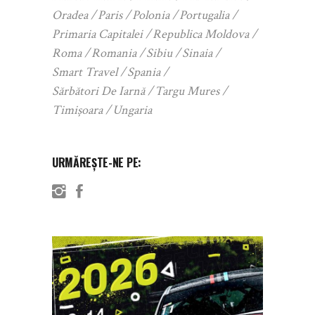
Oradea
Paris
Polonia
Portugalia
Primaria Capitalei
Republica Moldova
Roma
Romania
Sibiu
Sinaia
Smart Travel
Spania
Sărbători De Iarnă
Targu Mures
Timișoara
Ungaria
URMĂREȘTE-NE PE: