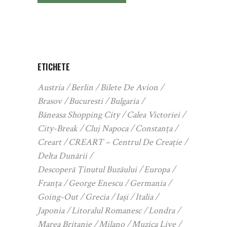
ETICHETE
Austria
Berlin
Bilete De Avion
Brasov
Bucuresti
Bulgaria
Băneasa Shopping City
Calea Victoriei
City-Break
Cluj Napoca
Constanța
Creart
CREART – Centrul De Creație
Delta Dunării
Descoperă Ținutul Buzăului
Europa
Franța
George Enescu
Germania
Going-Out
Grecia
Iași
Italia
Japonia
Litoralul Romanesc
Londra
Marea Britanie
Milano
Muzica Live