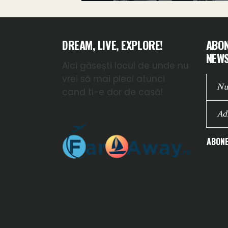
DREAM, LIVE, EXPLORE!
ABON
NEWS
Aici găsești locul de unde nu
vrei să mai pleci atunci
cand ti-e dor de casă!
ABONE