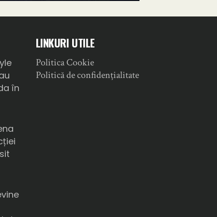
LINKURI UTILE
Politica Cookie
yle
Politică de confidențialitate
sau
da în
ena
ției
sit
a
evine