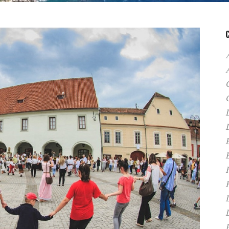
A
C
D
F
H
P