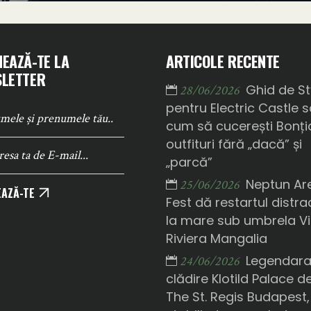
EAZĂ-TE LA
ARTICOLE RECENTE
LETTER
Ghid de St
28/06/2026
pentru Electric Castle 
cum să cucerești Bonți
outfituri fără „dacă” și
„parcă”
Neptun Ar
25/06/2026
AZĂ-TE
Fest dă restartul distrac
la mare sub umbrela Vi
Riviera Mangalia
Legendar
24/06/2026
clădire Klotild Palace d
The St. Regis Budapest,