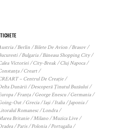
ETICHETE
Austria
Berlin
Bilete De Avion
Brasov
Bucuresti
Bulgaria
Băneasa Shopping City
alea Victoriei
City-Break
Cluj Napoca
Constanța
Creart
CREART – Centrul De Creație
Delta Dunării
Descoperă Ținutul Buzăului
Europa
Franța
George Enescu
Germania
Going-Out
Grecia
Iași
Italia
Japonia
Litoralul Romanesc
Londra
Marea Britanie
Milano
Muzica Live
Oradea
Paris
Polonia
Portugalia