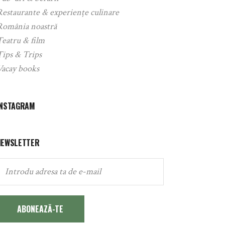
Restaurante & experiențe culinare
România noastră
Teatru & film
Tips & Trips
Vacay books
INSTAGRAM
NEWSLETTER
ABONEAZĂ-TE