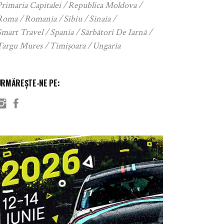
rimaria Capitalei
Republica Moldova
Roma
Romania
Sibiu
Sinaia
Smart Travel
Spania
Sărbători De Iarnă
Targu Mures
Timișoara
Ungaria
URMĂREȘTE-NE PE: