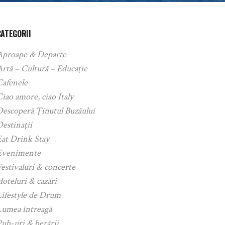
CATEGORII
Aproape & Departe
rtă – Cultură – Educație
Cafenele
iao amore, ciao Italy
Descoperă Ținutul Buzăului
estinații
Eat Drink Stay
Evenimente
estivaluri & concerte
oteluri & cazări
Lifestyle de Drum
Lumea întreagă
ub-uri & berării