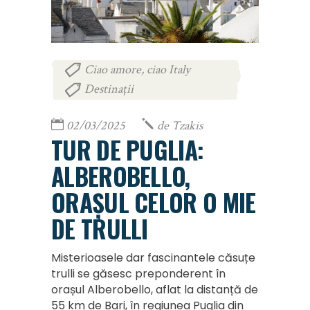
Ciao amore, ciao Italy
,
Destinații
02/03/2025
de
Tzakis
TUR DE PUGLIA:
ALBEROBELLO,
ORAȘUL CELOR O MIE
DE TRULLI
Misterioasele dar fascinantele căsuțe
trulli se găsesc preponderent în
orașul Alberobello, aflat la distanță de
55 km de Bari, în regiunea Puglia din