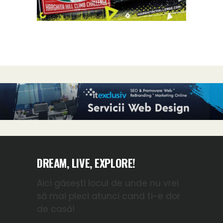
DREAM, LIVE, EXPLORE!
Aici găsești locul de unde nu vrei
să mai pleci atunci cand ti-e dor
de casă!