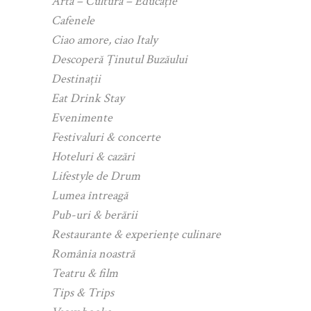
Artă – Cultură – Educație
Cafenele
Ciao amore, ciao Italy
Descoperă Ținutul Buzăului
Destinații
Eat Drink Stay
Evenimente
Festivaluri & concerte
Hoteluri & cazări
Lifestyle de Drum
Lumea întreagă
Pub-uri & berării
Restaurante & experiențe culinare
România noastră
Teatru & film
Tips & Trips