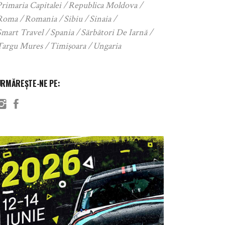
rimaria Capitalei
Republica Moldova
Roma
Romania
Sibiu
Sinaia
Smart Travel
Spania
Sărbători De Iarnă
Targu Mures
Timișoara
Ungaria
URMĂREȘTE-NE PE: