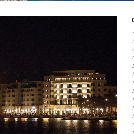
A
C
D
F
H
P