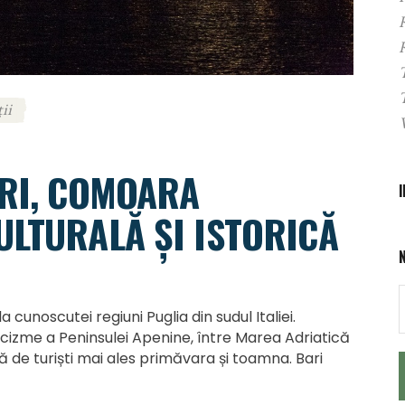
ii
ARI, COMOARA
ULTURALĂ ȘI ISTORICĂ
 cunoscutei regiuni Puglia din sudul Italiei.
 cizme a Peninsulei Apenine, între Marea Adriatică
tă de turiști mai ales primăvara și toamna. Bari