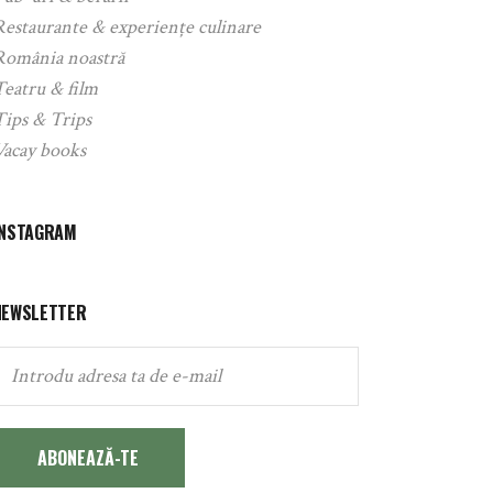
Restaurante & experiențe culinare
România noastră
Teatru & film
Tips & Trips
Vacay books
INSTAGRAM
NEWSLETTER
ABONEAZĂ-TE