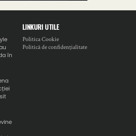
LINKURI UTILE
Politica Cookie
yle
Politică de confidențialitate
sau
da în
ena
ției
sit
a
evine