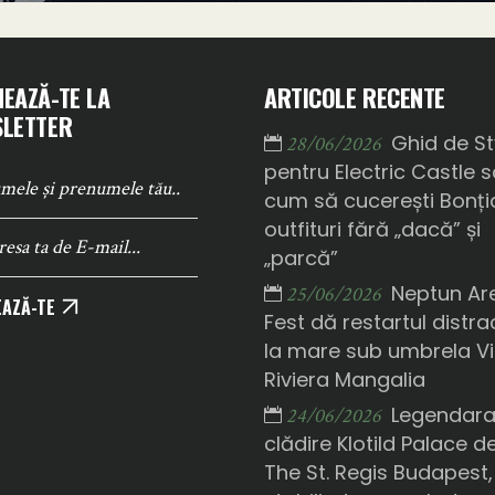
EAZĂ-TE LA
ARTICOLE RECENTE
LETTER
Ghid de St
28/06/2026
pentru Electric Castle 
cum să cucerești Bonți
outfituri fără „dacă” și
„parcă”
Neptun Ar
25/06/2026
AZĂ-TE
Fest dă restartul distrac
la mare sub umbrela Vi
Riviera Mangalia
Legendar
24/06/2026
clădire Klotild Palace d
The St. Regis Budapest,