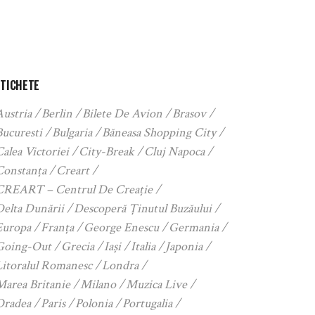
ETICHETE
Austria
Berlin
Bilete De Avion
Brasov
Bucuresti
Bulgaria
Băneasa Shopping City
alea Victoriei
City-Break
Cluj Napoca
Constanța
Creart
CREART – Centrul De Creație
Delta Dunării
Descoperă Ținutul Buzăului
Europa
Franța
George Enescu
Germania
Going-Out
Grecia
Iași
Italia
Japonia
Litoralul Romanesc
Londra
Marea Britanie
Milano
Muzica Live
Oradea
Paris
Polonia
Portugalia