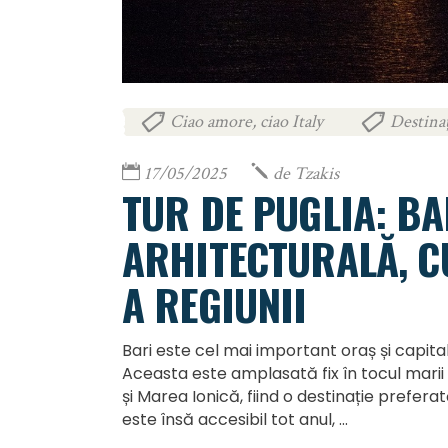
Ciao amore, ciao Italy
Destinaț
,
17/05/2025
de
Tzakis
TUR DE PUGLIA: B
ARHITECTURALĂ, C
A REGIUNII
Bari este cel mai important oraș și capitala
Aceasta este amplasată fix în tocul marii
și Marea Ionică, fiind o destinație prefera
este însă accesibil tot anul,