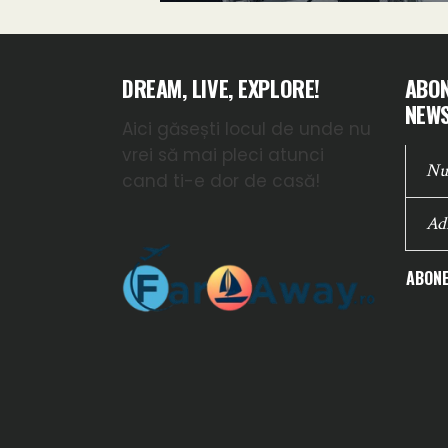
DREAM, LIVE, EXPLORE!
ABON
NEWS
Aici găsești locul de unde nu
vrei să mai pleci atunci
cand ti-e dor de casă!
ABONE