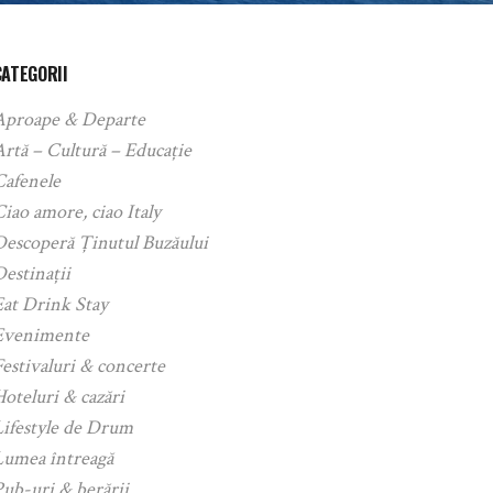
CATEGORII
Aproape & Departe
rtă – Cultură – Educație
Cafenele
iao amore, ciao Italy
Descoperă Ținutul Buzăului
estinații
Eat Drink Stay
Evenimente
estivaluri & concerte
oteluri & cazări
Lifestyle de Drum
Lumea întreagă
ub-uri & berării