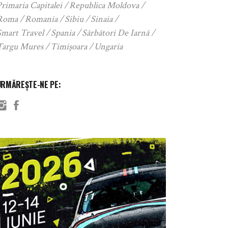
rimaria Capitalei
Republica Moldova
Roma
Romania
Sibiu
Sinaia
Smart Travel
Spania
Sărbători De Iarnă
Targu Mures
Timișoara
Ungaria
URMĂREȘTE-NE PE: