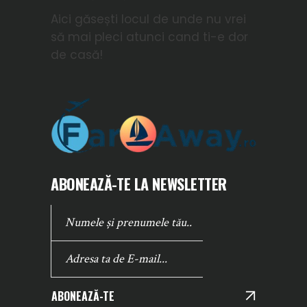
Aici găsești locul de unde nu vrei
să mai pleci atunci cand ti-e dor
de casă!
ABONEAZĂ-TE LA NEWSLETTER
ABONEAZĂ-TE