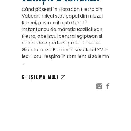
Când pășești în Piața San Pietro din
Vatican, micul stat papal din miezul
Romei, privirea îți este furată
instantaneu de măreția Bazilicii San
Pietro, obeliscul central egiptean și
colonadele perfect proiectate de
Gian Lorenzo Bernini în secolul al XVII-
lea. Totul respiră în ritm lent si solemn
CITEȘTE MAI MULT