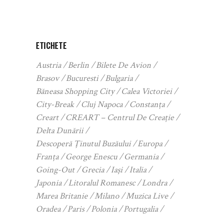
ETICHETE
Austria
Berlin
Bilete De Avion
Brasov
Bucuresti
Bulgaria
Băneasa Shopping City
Calea Victoriei
City-Break
Cluj Napoca
Constanța
Creart
CREART – Centrul De Creație
Delta Dunării
Descoperă Ținutul Buzăului
Europa
Franța
George Enescu
Germania
Going-Out
Grecia
Iași
Italia
Japonia
Litoralul Romanesc
Londra
Marea Britanie
Milano
Muzica Live
Oradea
Paris
Polonia
Portugalia