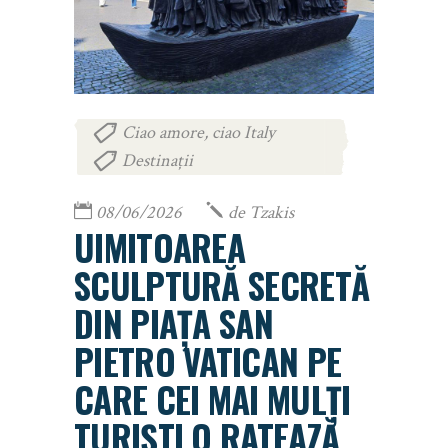
Ciao amore, ciao Italy
,
Destinații
08/06/2026
de
Tzakis
UIMITOAREA
SCULPTURĂ SECRETĂ
DIN PIAȚA SAN
PIETRO VATICAN PE
CARE CEI MAI MULȚI
TURIȘTI O RATEAZĂ