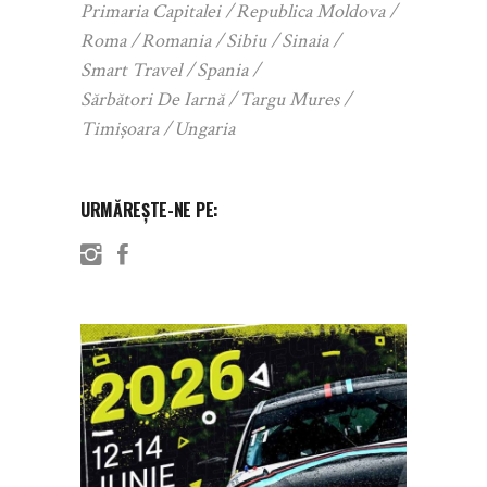
Primaria Capitalei
Republica Moldova
Roma
Romania
Sibiu
Sinaia
Smart Travel
Spania
Sărbători De Iarnă
Targu Mures
Timișoara
Ungaria
URMĂREȘTE-NE PE: