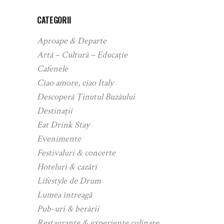
CATEGORII
Aproape & Departe
Artă – Cultură – Educație
Cafenele
Ciao amore, ciao Italy
Descoperă Ținutul Buzăului
Destinații
Eat Drink Stay
Evenimente
Festivaluri & concerte
Hoteluri & cazări
Lifestyle de Drum
Lumea întreagă
Pub-uri & berării
Restaurante & experiențe culinare