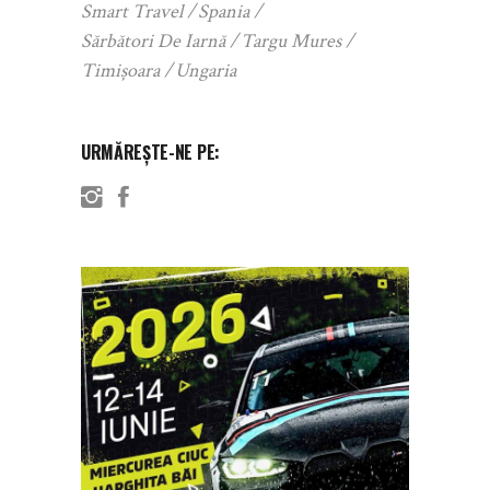
Smart Travel
Spania
Sărbători De Iarnă
Targu Mures
Timișoara
Ungaria
URMĂREȘTE-NE PE: