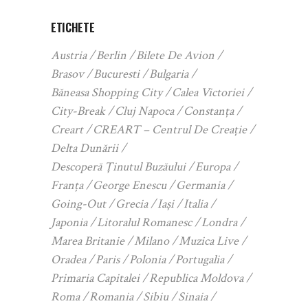
ETICHETE
Austria
Berlin
Bilete De Avion
Brasov
Bucuresti
Bulgaria
Băneasa Shopping City
Calea Victoriei
City-Break
Cluj Napoca
Constanța
Creart
CREART – Centrul De Creație
Delta Dunării
Descoperă Ținutul Buzăului
Europa
Franța
George Enescu
Germania
Going-Out
Grecia
Iași
Italia
Japonia
Litoralul Romanesc
Londra
Marea Britanie
Milano
Muzica Live
Oradea
Paris
Polonia
Portugalia
Primaria Capitalei
Republica Moldova
Roma
Romania
Sibiu
Sinaia