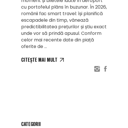
moment și biletele luate în aeroport
cu portofelul plâns în buzunar. În 2026,
românii fac smart travel: își planifică
escapadele din timp, vânează
predictibilitatea prețurilor și știu exact
unde vor să prindă apusul. Conform
celor mai recente date din piață
oferite de
CITEȘTE MAI MULT
CATEGORII