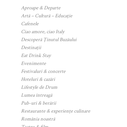
Aproape & Departe
Artă – Cultură – Educație
Cafenele
Ciao amore, ciao Italy
Descoperă Ținutul Buzăului
Destinații
Eat Drink Stay
Evenimente
Festivaluri & concerte
Hoteluri & cazări
Lifestyle de Drum
Lumea întreagă
Pub-uri & berării
Restaurante & experiențe culinare
România noastră
Teatru & film