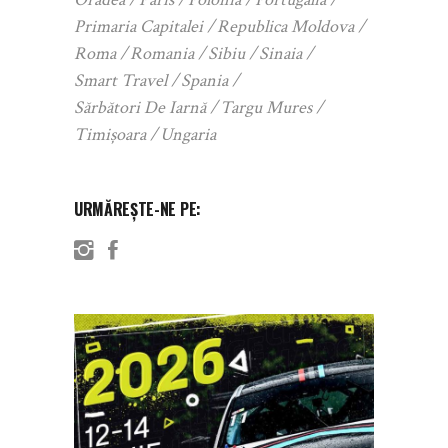
Primaria Capitalei
Republica Moldova
Roma
Romania
Sibiu
Sinaia
Smart Travel
Spania
Sărbători De Iarnă
Targu Mures
Timișoara
Ungaria
URMĂREȘTE-NE PE: