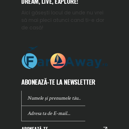
DREAM, LIVE, EXPLORE!
Aici găsești locul de unde nu vrei
să mai pleci atunci cand ti-e dor
de casă!
ABONEAZĂ-TE LA NEWSLETTER