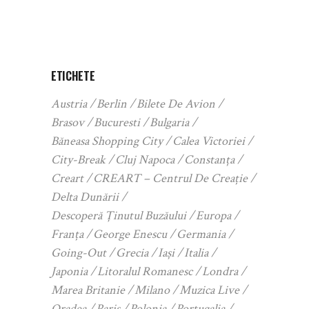
ETICHETE
Austria
Berlin
Bilete De Avion
Brasov
Bucuresti
Bulgaria
Băneasa Shopping City
Calea Victoriei
City-Break
Cluj Napoca
Constanța
Creart
CREART – Centrul De Creație
Delta Dunării
Descoperă Ținutul Buzăului
Europa
Franța
George Enescu
Germania
Going-Out
Grecia
Iași
Italia
Japonia
Litoralul Romanesc
Londra
Marea Britanie
Milano
Muzica Live
Oradea
Paris
Polonia
Portugalia