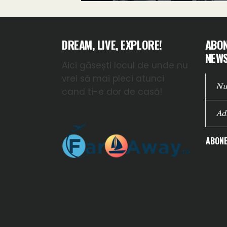
DREAM, LIVE, EXPLORE!
ABON
NEWS
Aici găsești locul de unde nu
vrei să mai pleci atunci
cand ti-e dor de casă!
ABONE