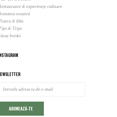
Restaurante & experiențe culinare
România noastră
Teatru & film
Tips & Trips
Vacay books
INSTAGRAM
NEWSLETTER
ABONEAZĂ-TE