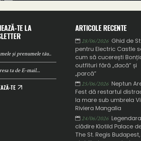
EAZĂ-TE LA
ARTICOLE RECENTE
LETTER
Ghid de St
28/06/2026
pentru Electric Castle 
cum să cucerești Bonți
outfituri fără „dacă” și
„parcă”
Neptun Ar
25/06/2026
AZĂ-TE
Fest dă restartul distrac
la mare sub umbrela Vi
Riviera Mangalia
Legendar
24/06/2026
clădire Klotild Palace d
The St. Regis Budapest,