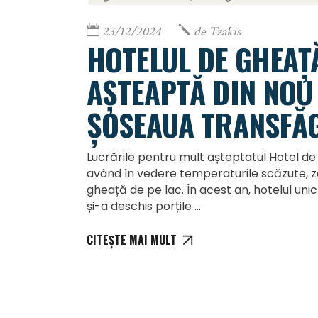
23/12/2024
de
Tzakis
HOTELUL DE GHEAȚĂ
AȘTEAPTĂ DIN NOU
ȘOSEAUA TRANSFĂ
Lucrările pentru mult așteptatul Hotel d
având în vedere temperaturile scăzute, ză
gheață de pe lac. În acest an, hotelul uni
și-a deschis porțile
CITEȘTE MAI MULT