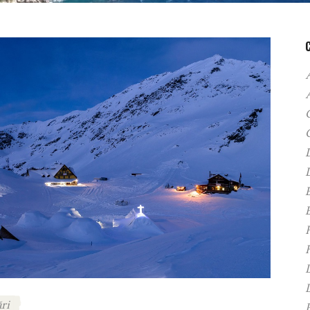
A
C
D
F
H
ri
P