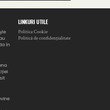
LINKURI UTILE
Politica Cookie
yle
Politică de confidențialitate
sau
da în
ena
ției
sit
a
evine