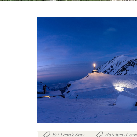
Eat Drink Stay
Hoteluri & cază
,