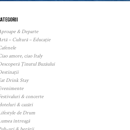
CATEGORII
Aproape & Departe
rtă – Cultură – Educație
Cafenele
iao amore, ciao Italy
Descoperă Ținutul Buzăului
estinații
Eat Drink Stay
Evenimente
estivaluri & concerte
oteluri & cazări
Lifestyle de Drum
Lumea întreagă
ub-uri & berării