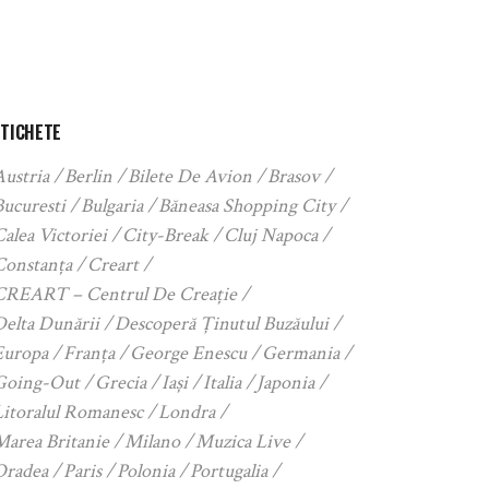
ETICHETE
Austria
Berlin
Bilete De Avion
Brasov
Bucuresti
Bulgaria
Băneasa Shopping City
alea Victoriei
City-Break
Cluj Napoca
Constanța
Creart
CREART – Centrul De Creație
Delta Dunării
Descoperă Ținutul Buzăului
Europa
Franța
George Enescu
Germania
Going-Out
Grecia
Iași
Italia
Japonia
Litoralul Romanesc
Londra
Marea Britanie
Milano
Muzica Live
Oradea
Paris
Polonia
Portugalia