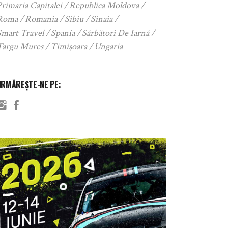
rimaria Capitalei
Republica Moldova
Roma
Romania
Sibiu
Sinaia
Smart Travel
Spania
Sărbători De Iarnă
Targu Mures
Timișoara
Ungaria
URMĂREȘTE-NE PE: