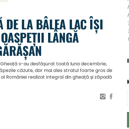
 DE LA BÂLEA LAC ÎȘI
 OASPEȚII LÂNGĂ
GĂRĂȘAN
e Gheață s-au desfășurat toată luna decembrie,
pezile căzute, dar mai ales stratul foarte gros de
c al României realizat integral din gheață și zăpadă