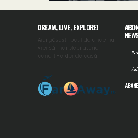
DREAM, LIVE, EXPLORE!
ABON
NEWS
Aici găsești locul de unde nu
vrei să mai pleci atunci
cand ti-e dor de casă!
ABONE