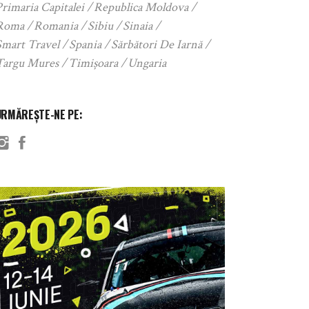
rimaria Capitalei
Republica Moldova
Roma
Romania
Sibiu
Sinaia
Smart Travel
Spania
Sărbători De Iarnă
Targu Mures
Timișoara
Ungaria
URMĂREȘTE-NE PE: