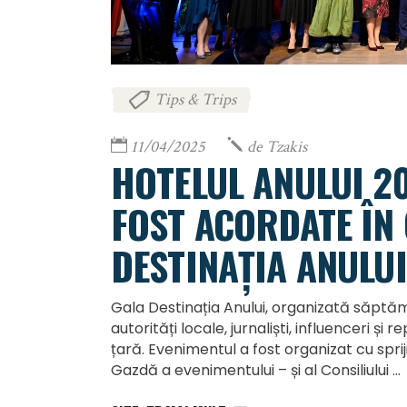
Tips & Trips
11/04/2025
de
Tzakis
HOTELUL ANULUI 20
FOST ACORDATE ÎN
DESTINAȚIA ANULUI
Gala Destinația Anului, organizată săptămân
autorități locale, jurnaliști, influenceri și
țară. Evenimentul a fost organizat cu spriji
Gazdă a evenimentului – și al Consiliului