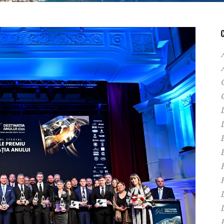
A
C
D
F
H
P