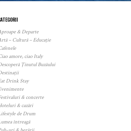
CATEGORII
Aproape & Departe
rtă – Cultură – Educație
Cafenele
iao amore, ciao Italy
Descoperă Ținutul Buzăului
estinații
Eat Drink Stay
Evenimente
estivaluri & concerte
oteluri & cazări
Lifestyle de Drum
Lumea întreagă
ub-uri & berării