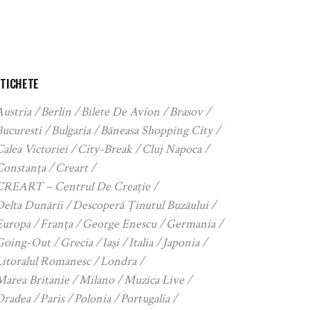
ETICHETE
Austria
Berlin
Bilete De Avion
Brasov
Bucuresti
Bulgaria
Băneasa Shopping City
alea Victoriei
City-Break
Cluj Napoca
Constanța
Creart
CREART – Centrul De Creație
Delta Dunării
Descoperă Ținutul Buzăului
Europa
Franța
George Enescu
Germania
Going-Out
Grecia
Iași
Italia
Japonia
Litoralul Romanesc
Londra
Marea Britanie
Milano
Muzica Live
Oradea
Paris
Polonia
Portugalia