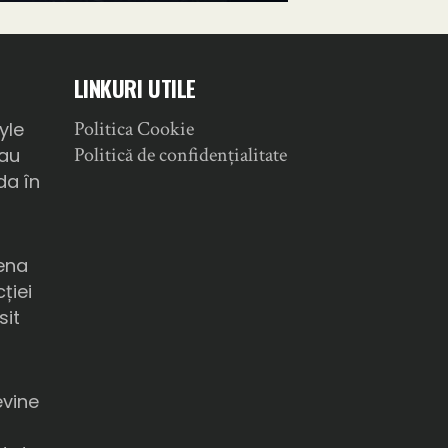
LINKURI UTILE
Politica Cookie
yle
Politică de confidențialitate
sau
da în
ena
ției
sit
a
evine