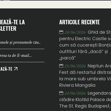
EAZĂ-TE LA
ARTICOLE RECENTE
LETTER
Ghid de St
28/06/2026
pentru Electric Castle 
cum să cucerești Bonți
outfituri fără „dacă” și
„parcă”
Neptun Ar
25/06/2026
AZĂ-TE
Fest dă restartul distrac
la mare sub umbrela Vi
Riviera Mangalia
Legendar
24/06/2026
clădire Klotild Palace d
The St. Regis Budapest,