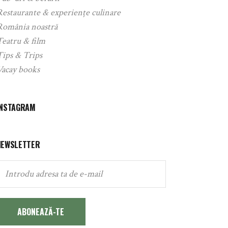
Restaurante & experiențe culinare
România noastră
Teatru & film
Tips & Trips
Vacay books
INSTAGRAM
NEWSLETTER
ABONEAZĂ-TE