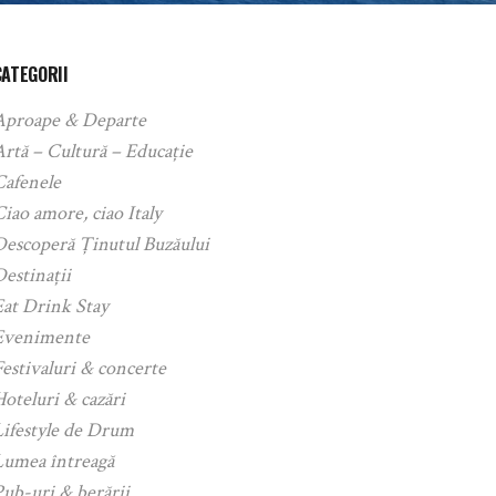
CATEGORII
Aproape & Departe
rtă – Cultură – Educație
Cafenele
iao amore, ciao Italy
Descoperă Ținutul Buzăului
estinații
Eat Drink Stay
Evenimente
estivaluri & concerte
oteluri & cazări
Lifestyle de Drum
Lumea întreagă
ub-uri & berării