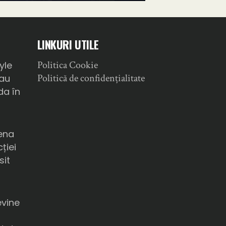
LINKURI UTILE
Politica Cookie
yle
Politică de confidențialitate
sau
da în
ena
ției
sit
a
evine