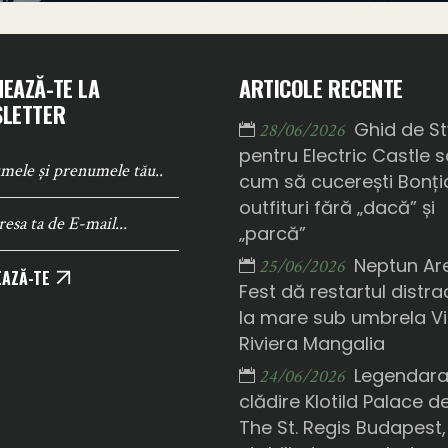
EAZĂ-TE LA
ARTICOLE RECENTE
LETTER
Ghid de St
28/06/2026
pentru Electric Castle 
cum să cucerești Bonți
outfituri fără „dacă” și
„parcă”
Neptun Ar
25/06/2026
AZĂ-TE
Fest dă restartul distrac
la mare sub umbrela Vi
Riviera Mangalia
Legendar
24/06/2026
clădire Klotild Palace d
The St. Regis Budapest,