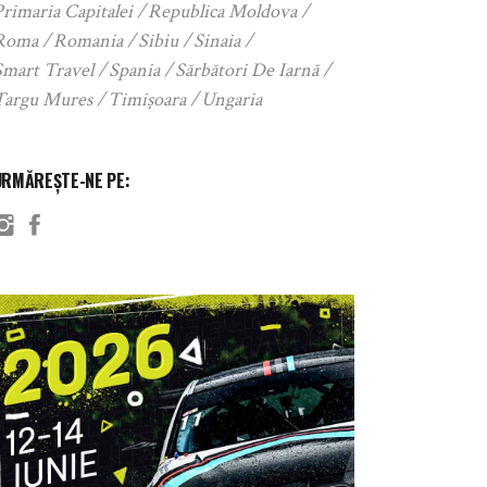
rimaria Capitalei
Republica Moldova
Roma
Romania
Sibiu
Sinaia
Smart Travel
Spania
Sărbători De Iarnă
Targu Mures
Timișoara
Ungaria
URMĂREȘTE-NE PE: