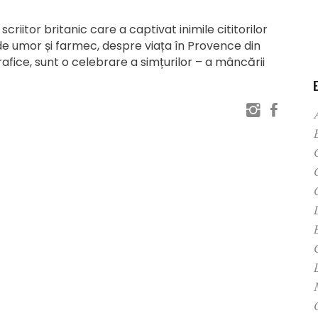
riitor britanic care a captivat inimile cititorilor
 de umor și farmec, despre viața în Provence din
rafice, sunt o celebrare a simțurilor – a mâncării
C