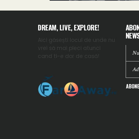
DREAM, LIVE, EXPLORE!
ABON
NEWS
Aici găsești locul de unde nu
vrei să mai pleci atunci
cand ti-e dor de casă!
ABONE