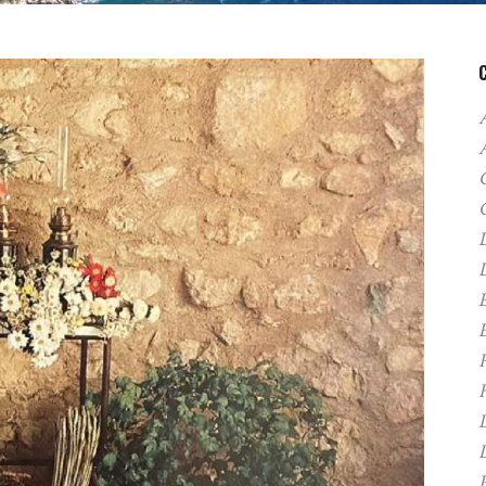
A
C
D
F
H
P