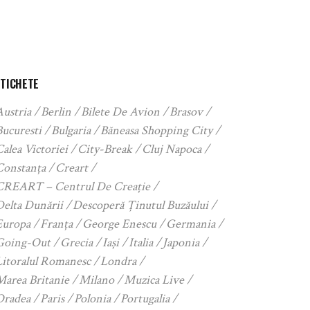
ETICHETE
Austria
Berlin
Bilete De Avion
Brasov
Bucuresti
Bulgaria
Băneasa Shopping City
alea Victoriei
City-Break
Cluj Napoca
Constanța
Creart
CREART – Centrul De Creație
Delta Dunării
Descoperă Ținutul Buzăului
Europa
Franța
George Enescu
Germania
Going-Out
Grecia
Iași
Italia
Japonia
Litoralul Romanesc
Londra
Marea Britanie
Milano
Muzica Live
Oradea
Paris
Polonia
Portugalia