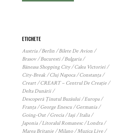
ETICHETE
Austria
Berlin
Bilete De Avion
Brasov
Bucuresti
Bulgaria
Băneasa Shopping City
Calea Victoriei
City-Break
Cluj Napoca
Constanța
Creart
CREART – Centrul De Creație
Delta Dunării
Descoperă Ținutul Buzăului
Europa
Franța
George Enescu
Germania
Going-Out
Grecia
Iași
Italia
Japonia
Litoralul Romanesc
Londra
Marea Britanie
Milano
Muzica Live