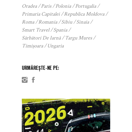
Oradea
Paris
Polonia
Portugalia
Primaria Capitalei
Republica Moldova
Roma
Romania
Sibiu
Sinaia
Smart Travel
Spania
Sărbători De Iarnă
Targu Mures
Timișoara
Ungaria
URMĂREȘTE-NE PE: