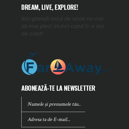
DREAM, LIVE, EXPLORE!
Aici găsești locul de unde nu vrei
să mai pleci atunci cand ti-e dor
de casă!
ABONEAZĂ-TE LA NEWSLETTER